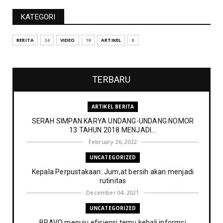
KATEGORI
BERITA
24
VIDEO
19
ARTIKEL
8
TERBARU
ARTIKEL BERITA
SERAH SIMPAN KARYA UNDANG-UNDANG NOMOR
13 TAHUN 2018 MENJADI...
February 26, 2022
UNCATEGORIZED
Kepala Perpustakaan: Jum,at bersih akan menjadi
rutinitas
December 04, 2021
UNCATEGORIZED
BRAVO menuju efisiensi temu kebali informsi