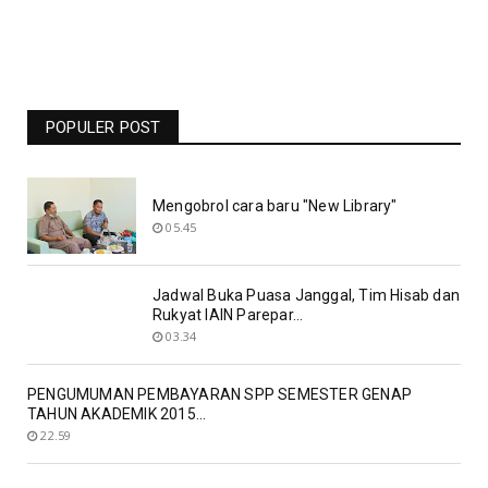
Jadwal Liga Champions Pekan Ini -
Barcelona Vs Man United Live RCTI -
Bolasport.com
POPULER POST
19.06
Mengobrol cara baru "New Library"
05.45
Jadwal Buka Puasa Janggal, Tim Hisab dan
Rukyat IAIN Parepar...
03.34
PENGUMUMAN PEMBAYARAN SPP SEMESTER GENAP
TAHUN AKADEMIK 2015...
22.59