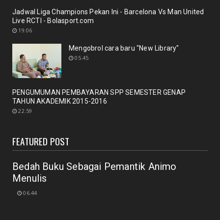
pencanangan ole...
Jadwal Liga Champions Pekan Ini - Barcelona Vs Man United
October 21, 2020
Live RCTI - Bolasport.com
BERITA
19.06
Membicarakan Kesiapan perpustakaan bagi
Mengobrol cara baru "New Library"
pemustaka baru
05.45
September 29, 2020
UNCATEGORIZED
PENGUMUMAN PEMBAYARAN SPP SEMESTER GENAP
Mengobrol cara baru "New Library"
TAHUN AKADEMIK 2015-2016
September 12, 2020
22.59
RAPAT
New Normal: peluang inovasi program perpustakaan
FEATURED POST
July 18, 2020
Bedah Buku Sebagai Pemantik Animo
Menulis
06.44