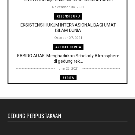
November 04, 2021
RESENSI BUKU
EKSISTENSI HUKUM INTERNASIONAL BAGI UMAT
ISLAM DUNIA
October 07, 2021
ARTIKEL BERITA
KABIRO AUAK: Menghadirkan Scholarly Atmosphere
di gedung rek...
June 23, 2021
BERITA
Memenuhi harapan Gubernur: Tim Pustakawan DPK
Provinsi Sul- ...
June 06, 2021
UNCATEGORIZED
GEDUNG PERPUSTAKAAN
Proker UPT. Perpustakaan IAIN Parepare menuju
perpustakaan ...
March 09, 2021