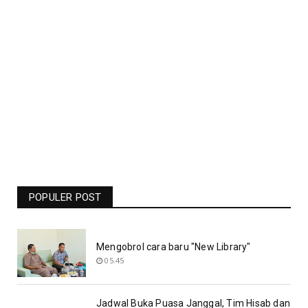
Jadwal Liga Champions Pekan Ini -
Barcelona Vs Man United Live RCTI -
Bolasport.com
POPULER POST
19.06
Mengobrol cara baru "New Library"
05.45
Jadwal Buka Puasa Janggal, Tim Hisab dan