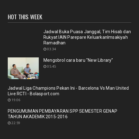
UNCATEGORIZED
HOT THIS WEEK
Sinergi dosen dan Perpustakaan melalui workshop
repository y...
November 10, 2020
Jadwal Buka Puasa Janggal, Tim Hisab dan
Rukyat IAIN Parepare KeluarkanImsakiyah
UNCATEGORIZED
Ramadhan
Nuansa berbunga bunga bentuk respon terhadap
03.34
pencanangan ole...
Mengobrol cara baru "New Library"
October 21, 2020
05.45
BERITA
Membicarakan Kesiapan perpustakaan bagi
pemustaka baru
Jadwal Liga Champions Pekan Ini - Barcelona Vs Man United
September 29, 2020
Live RCTI - Bolasport.com
19.06
UNCATEGORIZED
PENGUMUMAN PEMBAYARAN SPP SEMESTER GENAP
Mengobrol cara baru "New Library"
TAHUN AKADEMIK 2015-2016
September 12, 2020
22.59
RAPAT
New Normal: peluang inovasi program perpustakaan