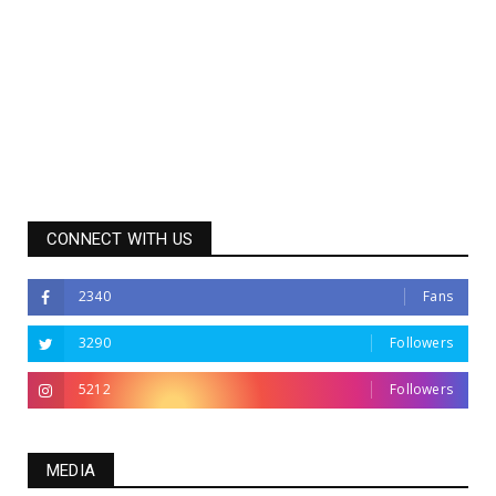
CONNECT WITH US
2340
Fans
3290
Followers
5212
Followers
MEDIA