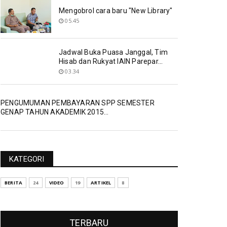
Mengobrol cara baru "New Library"
05.45
Jadwal Buka Puasa Janggal, Tim
Hisab dan Rukyat IAIN Parepar...
03.34
PENGUMUMAN PEMBAYARAN SPP SEMESTER
GENAP TAHUN AKADEMIK 2015...
KATEGORI
BERITA
24
VIDEO
19
ARTIKEL
8
TERBARU