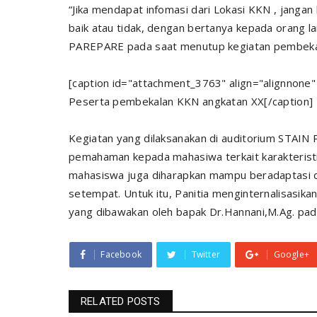
“Jika mendapat infomasi dari Lokasi KKN , jangan 
baik atau tidak, dengan bertanya kepada orang la
PAREPARE pada saat menutup kegiatan pembeka
[caption id="attachment_3763" align="alignnone"
Peserta pembekalan KKN angkatan XX[/caption]
Kegiatan yang dilaksanakan di auditorium STAIN
pemahaman kepada mahasiwa terkait karakteristik
mahasiswa juga diharapkan mampu beradaptasi de
setempat. Untuk itu, Panitia menginternalisasika
yang dibawakan oleh bapak Dr.Hannani,M.Ag. pada
Facebook
Twitter
Google+
RELATED POSTS