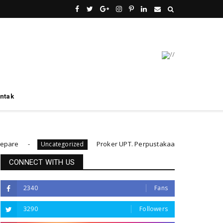
ntak
Proker UPT. Perpustakaan IAIN Parepare menuju p
Uncategorized
CONNECT WITH US
2340
Fans
3290
Followers