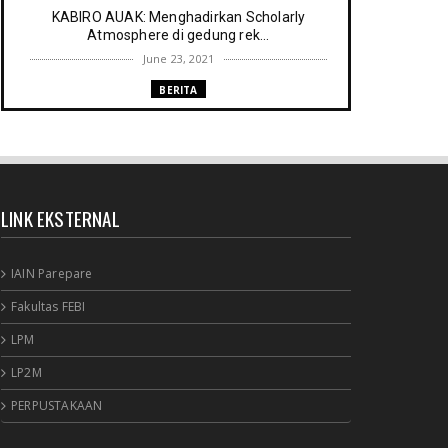
KABIRO AUAK: Menghadirkan Scholarly
Atmosphere di gedung rek...
June 23, 2021
BERITA
Memenuhi harapan Gubernur: Tim
Pustakawan DPK Provinsi Sul- ...
June 06, 2021
UNCATEGORIZED
LINK EKSTERNAL
Proker UPT. Perpustakaan IAIN Parepare
menuju perpustakaan ...
March 09, 2021
IAIN Parepare
RESENSI BUKU
Fakultas FEBI
Membaca secepat keinginan (sebuah
LPM
resensi)
February 03, 2021
LP2M
BERITA RAPAT PERPUSTAKAAN
PERPUSTAKAAN
Agenda meyambut pengelola baru,
menyukseskan perpustakaan ya...