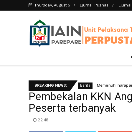
Thursday, August 6
Ejurnal iPusnas
Ejurnal
gan layanan perpustakaan
Memenuhi harapan Gubernur:
Berita
BREAKING NEWS:
Pembekalan KKN Ang
Peserta terbanyak
22.48