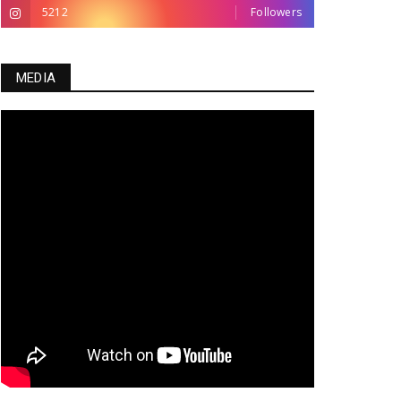
5212
Followers
MEDIA