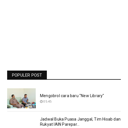
Jadwal Liga Champions Pekan Ini -
Barcelona Vs Man United Live RCTI -
Bolasport.com
POPULER POST
19.06
Mengobrol cara baru "New Library"
05.45
Jadwal Buka Puasa Janggal, Tim Hisab dan
Rukyat IAIN Parepar...