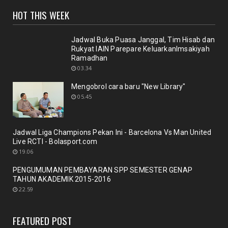
UNCATEGORIZED
HOT THIS WEEK
Sinergi dosen dan Perpustakaan melalui workshop
repository y...
November 10, 2020
Jadwal Buka Puasa Janggal, Tim Hisab dan
Rukyat IAIN Parepare KeluarkanImsakiyah
UNCATEGORIZED
Ramadhan
Nuansa berbunga bunga bentuk respon terhadap
03.34
pencanangan ole...
Mengobrol cara baru "New Library"
October 21, 2020
05.45
BERITA
Membicarakan Kesiapan perpustakaan bagi
pemustaka baru
Jadwal Liga Champions Pekan Ini - Barcelona Vs Man United
September 29, 2020
Live RCTI - Bolasport.com
19.06
UNCATEGORIZED
PENGUMUMAN PEMBAYARAN SPP SEMESTER GENAP
Mengobrol cara baru "New Library"
TAHUN AKADEMIK 2015-2016
September 12, 2020
22.59
RAPAT
New Normal: peluang inovasi program perpustakaan
FEATURED POST
July 18, 2020