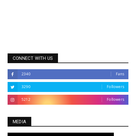
CONNECT WITH US
2340
Fans
3290
Followers
5212
Followers
MEDIA