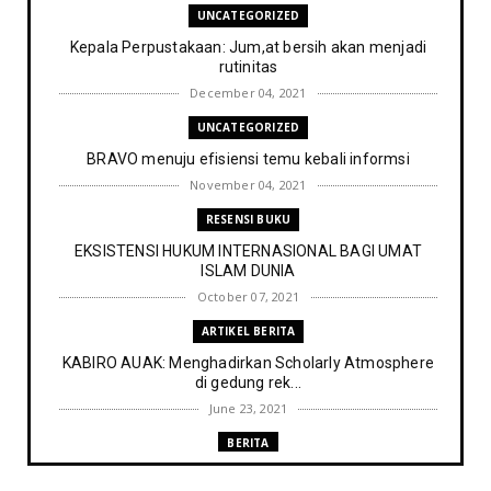
UNCATEGORIZED
Kepala Perpustakaan: Jum,at bersih akan menjadi
rutinitas
December 04, 2021
UNCATEGORIZED
BRAVO menuju efisiensi temu kebali informsi
November 04, 2021
RESENSI BUKU
EKSISTENSI HUKUM INTERNASIONAL BAGI UMAT
ISLAM DUNIA
October 07, 2021
ARTIKEL BERITA
KABIRO AUAK: Menghadirkan Scholarly Atmosphere
di gedung rek...
June 23, 2021
BERITA
Memenuhi harapan Gubernur: Tim Pustakawan DPK