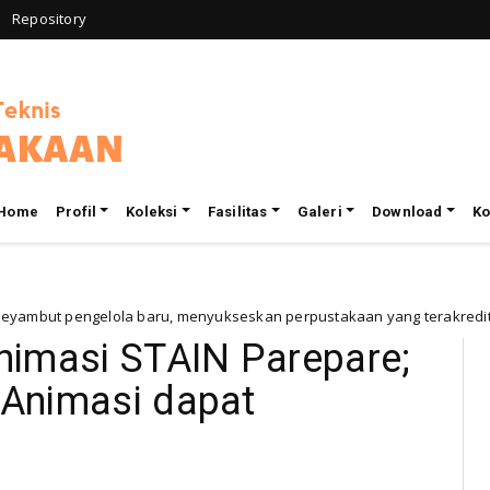
Repository
Home
Profil
Koleksi
Fasilitas
Galeri
Download
Ko
engelola baru, menyukseskan perpustakaan yang terakreditasi (A) IA
 Animasi STAIN Parepare;
p Animasi dapat