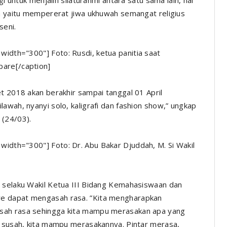
gi untuk menjalin silaturahmi antara satu sama lain, hal
ia yaitu mempererat jiwa ukhuwah semangat religius
seni.
 width="300"]
Foto: Rusdi, ketua panitia saat
pare[/caption]
t 2018 akan berakhir sampai tanggal 01 April
awah, nyanyi solo, kaligrafi dan fashion show,” ungkap
 (24/03).
 width="300"]
Foto: Dr. Abu Bakar Djuddah, M. Si Wakil
h selaku Wakil Ketua III Bidang Kemahasiswaan dan
re dapat mengasah rasa. ”Kita mengharapkan
sah rasa sehingga kita mampu merasakan apa yang
n susah, kita mampu merasakannya. Pintar merasa,