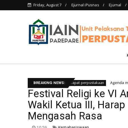
Friday, August 7
Ejurnal iPusnas
Ejurnal
(sebuah resensi)
Agenda meyambut p
Berita rapat perpustakaan
BREAKING NEWS:
Festival Religi ke VI
Wakil Ketua III, Hara
Mengasah Rasa
10.59
Kemahasiswaan