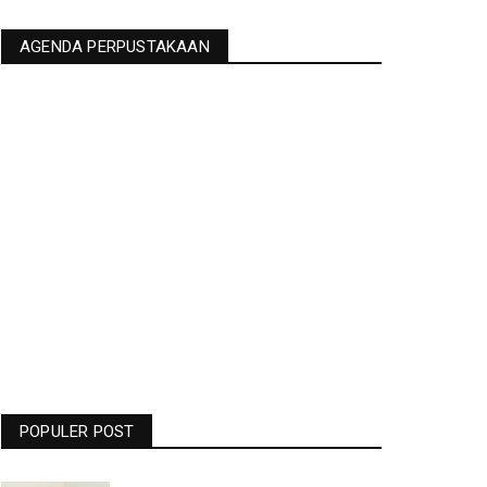
AGENDA PERPUSTAKAAN
Jadwal Liga Champions Pekan Ini -
Barcelona Vs Man United Live RCTI
- Bolasport.com
POPULER POST
19.06