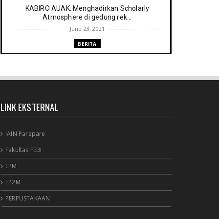
KABIRO AUAK: Menghadirkan Scholarly
Atmosphere di gedung rek...
June 23, 2021
BERITA
Memenuhi harapan Gubernur: Tim
Pustakawan DPK Provinsi Sul- ...
June 06, 2021
UNCATEGORIZED
LINK EKSTERNAL
Proker UPT. Perpustakaan IAIN Parepare
menuju perpustakaan ...
March 09, 2021
IAIN Parepare
RESENSI BUKU
Fakultas FEBI
Membaca secepat keinginan (sebuah
LPM
resensi)
February 03, 2021
LP2M
BERITA RAPAT PERPUSTAKAAN
PERPUSTAKAAN
Agenda meyambut pengelola baru,
menyukseskan perpustakaan ya...