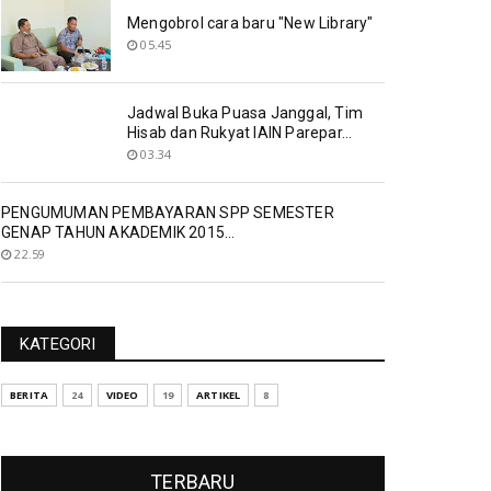
Mengobrol cara baru "New Library"
05.45
Jadwal Buka Puasa Janggal, Tim
Hisab dan Rukyat IAIN Parepar...
03.34
PENGUMUMAN PEMBAYARAN SPP SEMESTER
GENAP TAHUN AKADEMIK 2015...
22.59
KATEGORI
BERITA
24
VIDEO
19
ARTIKEL
8
TERBARU