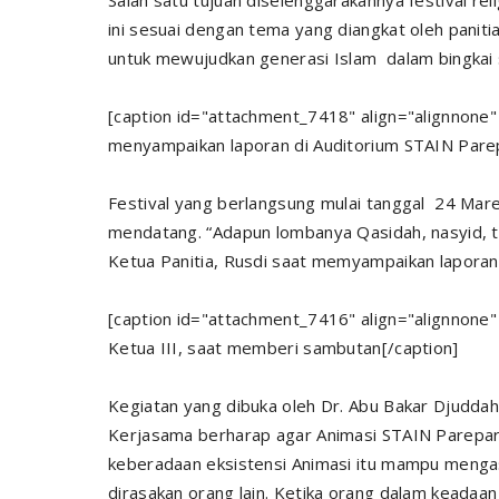
Salah satu tujuan diselenggarakannya festival reli
ini sesuai dengan tema yang diangkat oleh panit
untuk mewujudkan generasi Islam dalam bingkai 
[caption id="attachment_7418" align="alignnone"
menyampaikan laporan di Auditorium STAIN Pare
Festival yang berlangsung mulai tanggal 24 Mare
mendatang. “Adapun lombanya Qasidah, nasyid, til
Ketua Panitia, Rusdi saat memyampaikan laporan
[caption id="attachment_7416" align="alignnone"
Ketua III, saat memberi sambutan[/caption]
Kegiatan yang dibuka oleh Dr. Abu Bakar Djudda
Kerjasama berharap agar Animasi STAIN Parepa
keberadaan eksistensi Animasi itu mampu menga
dirasakan orang lain. Ketika orang dalam keadaa