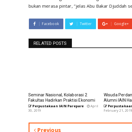
bukan merasa pintar, ”jelas Abu Bakar Djuddah 
Facebook
Twitter
Google+
RELATED POSTS
Seminar Nasional, Kolaborasi 2
Wisuda Perdana
Fakultas Hadirkan Praktisi Ekonomi
Alumni IAIN Har
Perpustakaan IAIN Parepare
April
Perpustakaan
30, 2019
February 21, 201
Previous