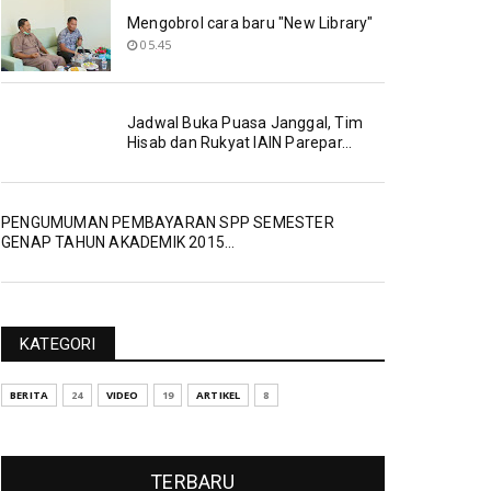
Mengobrol cara baru "New Library"
05.45
Jadwal Buka Puasa Janggal, Tim
Hisab dan Rukyat IAIN Parepar...
PENGUMUMAN PEMBAYARAN SPP SEMESTER
GENAP TAHUN AKADEMIK 2015...
KATEGORI
BERITA
24
VIDEO
19
ARTIKEL
8
TERBARU