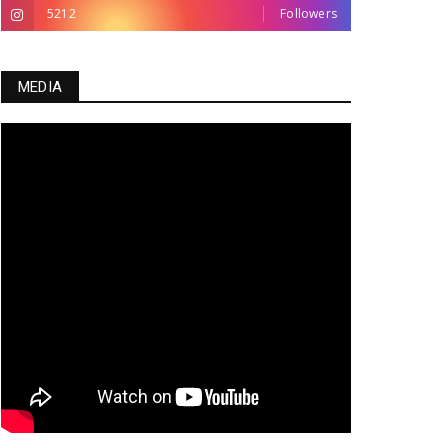
5212
Followers
MEDIA