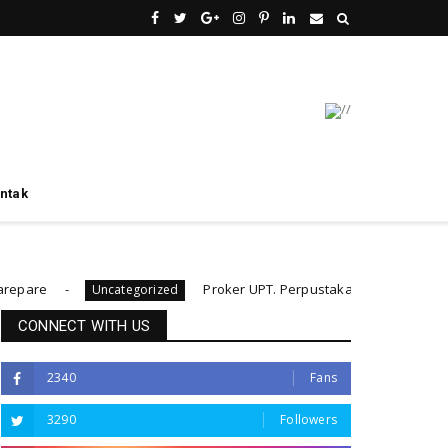
ntak
Proker UPT. Perpustakaan IAIN Parepare menuju 
Uncategorized
CONNECT WITH US
2340
Fans
3290
Followers