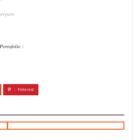
arepare
Portofolio
)
Pinterest