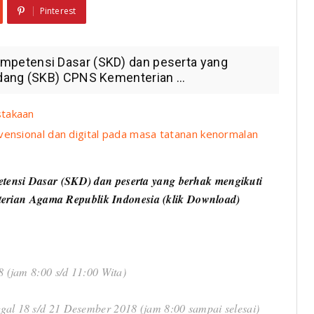
Pinterest
petensi Dasar (SKD) dan peserta yang
dang (SKB) CPNS Kementerian ...
stakaan
vensional dan digital pada masa tatanan kenormalan
ensi Dasar (SKD) dan peserta yang berhak mengikuti
erian Agama Republik Indonesia (klik Download)
 (jam 8:00 s/d 11:00 Wita)
ggal 18 s/d 21 Desember 2018 (jam 8:00 sampai selesai)