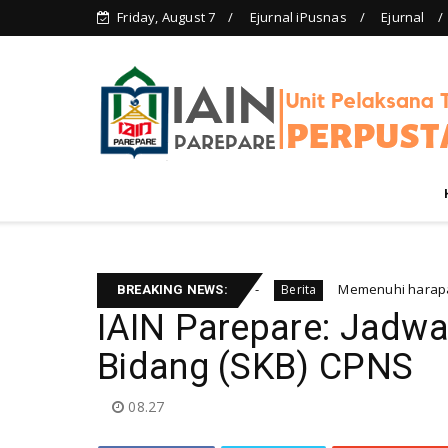
Friday, August 7
Ejurnal iPusnas
Ejurnal
angan layanan perpustakaan
Memenuhi harapan Gubernur
Berita
BREAKING NEWS:
IAIN Parepare: Jadwa
Bidang (SKB) CPNS
08.27