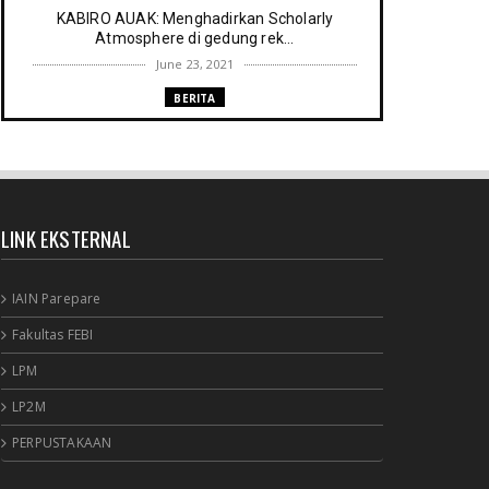
KABIRO AUAK: Menghadirkan Scholarly
Atmosphere di gedung rek...
June 23, 2021
BERITA
Memenuhi harapan Gubernur: Tim
Pustakawan DPK Provinsi Sul- ...
June 06, 2021
UNCATEGORIZED
LINK EKSTERNAL
Proker UPT. Perpustakaan IAIN Parepare
menuju perpustakaan ...
March 09, 2021
IAIN Parepare
RESENSI BUKU
Fakultas FEBI
Membaca secepat keinginan (sebuah
LPM
resensi)
February 03, 2021
LP2M
BERITA RAPAT PERPUSTAKAAN
PERPUSTAKAAN
Agenda meyambut pengelola baru,
menyukseskan perpustakaan ya...