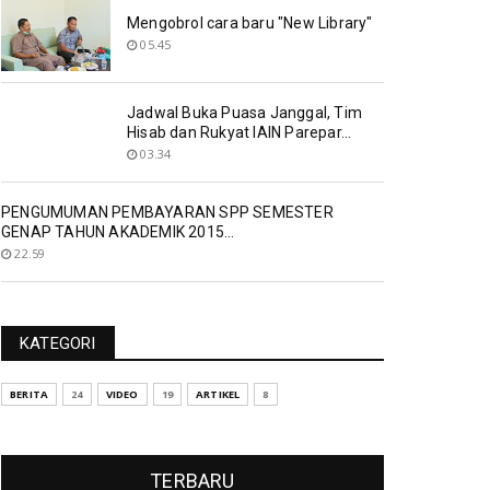
Mengobrol cara baru "New Library"
05.45
Jadwal Buka Puasa Janggal, Tim
Hisab dan Rukyat IAIN Parepar...
03.34
PENGUMUMAN PEMBAYARAN SPP SEMESTER
GENAP TAHUN AKADEMIK 2015...
22.59
KATEGORI
BERITA
24
VIDEO
19
ARTIKEL
8
TERBARU