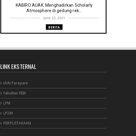
KABIRO AUAK: Menghadirkan Scholarly
Atmosphere di gedung rek...
June 23, 2021
BERITA
Memenuhi harapan Gubernur: Tim
Pustakawan DPK Provinsi Sul- ...
June 06, 2021
UNCATEGORIZED
LINK EKSTERNAL
Proker UPT. Perpustakaan IAIN Parepare
menuju perpustakaan ...
March 09, 2021
IAIN Parepare
RESENSI BUKU
Fakultas FEBI
Membaca secepat keinginan (sebuah
LPM
resensi)
February 03, 2021
LP2M
BERITA RAPAT PERPUSTAKAAN
PERPUSTAKAAN
Agenda meyambut pengelola baru,
menyukseskan perpustakaan ya...