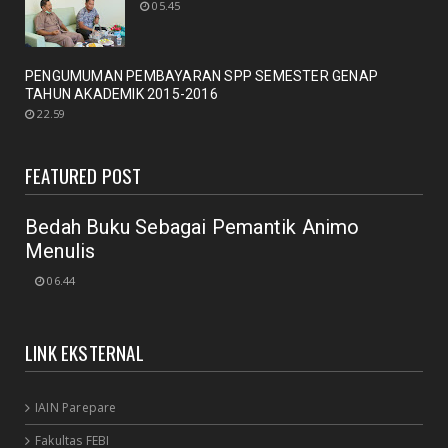
05.45
September 29, 2020
UNCATEGORIZED
PENGUMUMAN PEMBAYARAN SPP SEMESTER GENAP
Mengobrol cara baru "New Library"
TAHUN AKADEMIK 2015-2016
September 12, 2020
22.59
RAPAT
New Normal: peluang inovasi program perpustakaan
FEATURED POST
July 18, 2020
Bedah Buku Sebagai Pemantik Animo
Menulis
06.44
LINK EKSTERNAL
IAIN Parepare
Fakultas FEBI