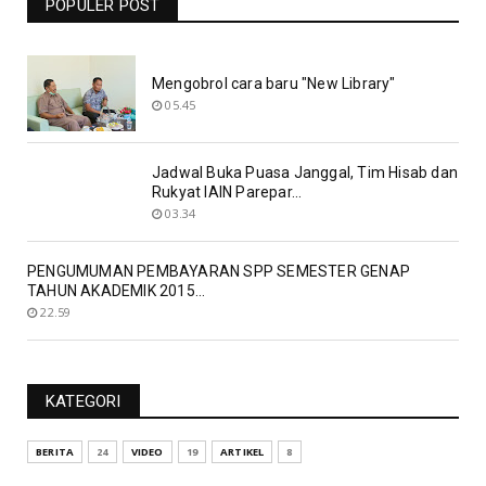
POPULER POST
19.06
Mengobrol cara baru "New Library"
05.45
Jadwal Buka Puasa Janggal, Tim Hisab dan
Rukyat IAIN Parepar...
03.34
PENGUMUMAN PEMBAYARAN SPP SEMESTER GENAP
TAHUN AKADEMIK 2015...
22.59
KATEGORI
BERITA
24
VIDEO
19
ARTIKEL
8