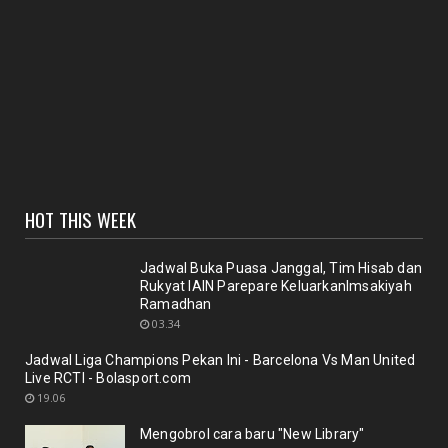
Agenda meyambut pengelola baru, menyukseskan
perpustakaan ya...
January 27, 2021
BERITA SEPUTAR KOLEKSI
Selamat Bagi pemustaka??"Pedoman penulisan
karya ilmiah terb...
January 18, 2021
UNCATEGORIZED
HOT THIS WEEK
Sinergi dosen dan Perpustakaan melalui workshop
repository y...
November 10, 2020
Jadwal Buka Puasa Janggal, Tim Hisab dan
Rukyat IAIN Parepare KeluarkanImsakiyah
UNCATEGORIZED
Ramadhan
Nuansa berbunga bunga bentuk respon terhadap
03.34
pencanangan ole...
Jadwal Liga Champions Pekan Ini - Barcelona Vs Man United
October 21, 2020
Live RCTI - Bolasport.com
BERITA
19.06
Membicarakan Kesiapan perpustakaan bagi
Mengobrol cara baru "New Library"
pemustaka baru