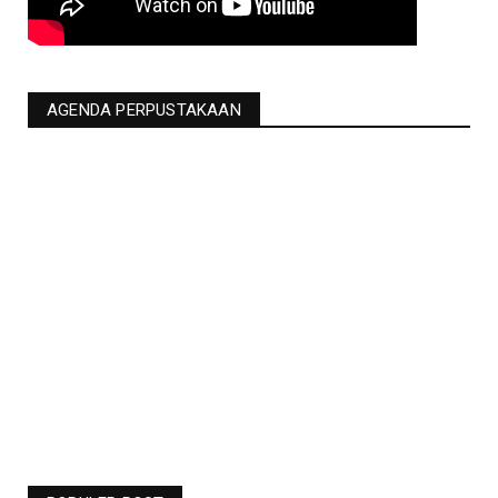
AGENDA PERPUSTAKAAN
Jadwal Liga Champions Pekan Ini -
Barcelona Vs Man United Live RCTI -
Bolasport.com