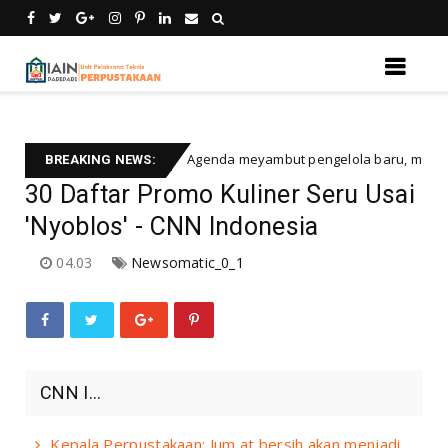
Agenda meyambut pengelola baru, menyukseskan pe
apat perpustakaan
BREAKING NEWS:
30 Daftar Promo Kuliner Seru Usai
'Nyoblos' - CNN Indonesia
04.03
Newsomatic_0_1
CNN I...
Kepala Perpustakaan: Jum,at bersih akan menjadi