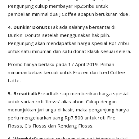
Pengunjung cukup membayar Rp25ribu untuk
pembelian minimal dua J Coffee apapun berukuran 'due'.
4. Dunkin' Donuts
Tak ada salahnya bersantai di
Dunkin' Donuts setelah menggunakan hak pilih.
Pengunjung akan mendapatkan harga spesial Rp17ribu
untuk satu minuman dan satu donat klasik sesuai selera.
Promo hanya berlaku pada 17 April 2019. Pilihan
minuman bebas kecuali untuk Frozen dan Iced Coffee
Latte.
5. Breadtalk
Breadtalk siap memberikan harga spesial
untuk varian roti 'flosss' alias abon. Cukup dengan
menunjukkan jari ungu di kasir, maka pengunjung hanya
perlu mengeluarkan uang Rp7.500 untuk roti Fire
Flosss, C's Flosss dan Rendang Flosss.
6. Wendy's
Francaise makanan siap saji Wendy's bakal