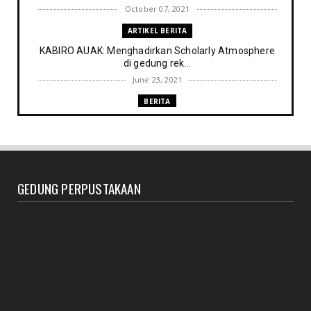
October 07, 2021
ARTIKEL BERITA
KABIRO AUAK: Menghadirkan Scholarly Atmosphere
di gedung rek...
June 23, 2021
BERITA
Memenuhi harapan Gubernur: Tim Pustakawan DPK
Provinsi Sul- ...
June 06, 2021
UNCATEGORIZED
GEDUNG PERPUSTAKAAN
Proker UPT. Perpustakaan IAIN Parepare menuju
perpustakaan ...
March 09, 2021
RESENSI BUKU
Membaca secepat keinginan (sebuah resensi)
February 03, 2021
BERITA RAPAT PERPUSTAKAAN