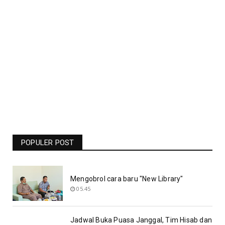
Jadwal Liga Champions Pekan Ini -
Barcelona Vs Man United Live RCTI -
Bolasport.com
POPULER POST
19.06
Mengobrol cara baru "New Library"
05.45
Jadwal Buka Puasa Janggal, Tim Hisab dan