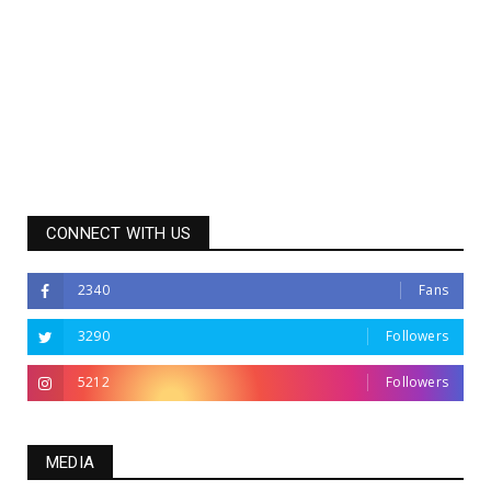
CONNECT WITH US
2340
Fans
3290
Followers
5212
Followers
MEDIA