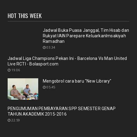
UNCATEGORIZED
HOT THIS WEEK
Sinergi dosen dan Perpustakaan melalui workshop
repository y...
November 10, 2020
Jadwal Buka Puasa Janggal, Tim Hisab dan
Rukyat IAIN Parepare KeluarkanImsakiyah
UNCATEGORIZED
Ramadhan
Nuansa berbunga bunga bentuk respon terhadap
03.34
pencanangan ole...
Jadwal Liga Champions Pekan Ini - Barcelona Vs Man United
October 21, 2020
Live RCTI - Bolasport.com
BERITA
19.06
Membicarakan Kesiapan perpustakaan bagi
Mengobrol cara baru "New Library"
pemustaka baru
05.45
September 29, 2020
UNCATEGORIZED
PENGUMUMAN PEMBAYARAN SPP SEMESTER GENAP
Mengobrol cara baru "New Library"
TAHUN AKADEMIK 2015-2016
September 12, 2020
22.59
RAPAT
New Normal: peluang inovasi program perpustakaan