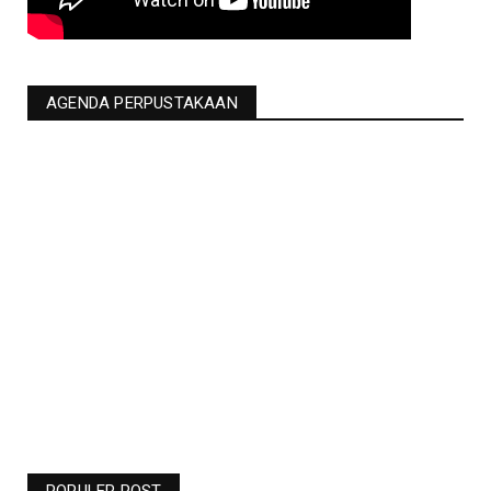
AGENDA PERPUSTAKAAN
Jadwal Liga Champions Pekan Ini -
Barcelona Vs Man United Live RCTI -
Bolasport.com