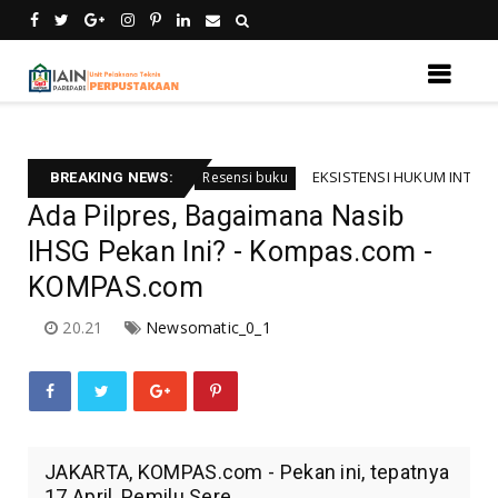
bali informsi
EKSISTENSI HUKUM INTERNASIONAL
Resensi buku
BREAKING NEWS:
Ada Pilpres, Bagaimana Nasib
IHSG Pekan Ini? - Kompas.com -
KOMPAS.com
20.21
Newsomatic_0_1
JAKARTA, KOMPAS.com - Pekan ini, tepatnya
17 April, Pemilu Sere...