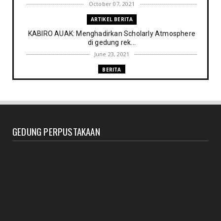
October 07, 2021
ARTIKEL BERITA
KABIRO AUAK: Menghadirkan Scholarly Atmosphere
di gedung rek...
June 23, 2021
BERITA
Memenuhi harapan Gubernur: Tim Pustakawan DPK
Provinsi Sul- ...
June 06, 2021
UNCATEGORIZED
GEDUNG PERPUSTAKAAN
Proker UPT. Perpustakaan IAIN Parepare menuju
perpustakaan ...
March 09, 2021
RESENSI BUKU
Membaca secepat keinginan (sebuah resensi)
February 03, 2021
BERITA RAPAT PERPUSTAKAAN