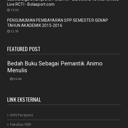
September 29, 2020
Live RCTI - Bolasport.com
19.06
UNCATEGORIZED
PENGUMUMAN PEMBAYARAN SPP SEMESTER GENAP
Mengobrol cara baru "New Library"
TAHUN AKADEMIK 2015-2016
September 12, 2020
22.59
RAPAT
New Normal: peluang inovasi program perpustakaan
FEATURED POST
July 18, 2020
Bedah Buku Sebagai Pemantik Animo
Menulis
06.44
LINK EKSTERNAL
IAIN Parepare
Fakultas FEBI