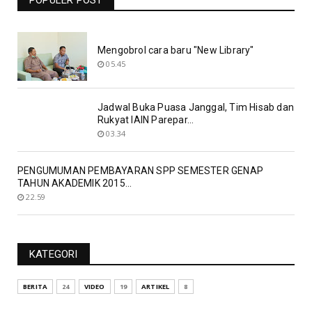
POPULER POST
19.06
Mengobrol cara baru "New Library"
05.45
Jadwal Buka Puasa Janggal, Tim Hisab dan
Rukyat IAIN Parepar...
03.34
PENGUMUMAN PEMBAYARAN SPP SEMESTER GENAP
TAHUN AKADEMIK 2015...
22.59
KATEGORI
BERITA
24
VIDEO
19
ARTIKEL
8