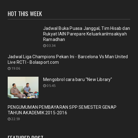
UNCATEGORIZED
HOT THIS WEEK
Sinergi dosen dan Perpustakaan melalui workshop
repository y...
November 10, 2020
Jadwal Buka Puasa Janggal, Tim Hisab dan
Rukyat IAIN Parepare KeluarkanImsakiyah
UNCATEGORIZED
Ramadhan
Nuansa berbunga bunga bentuk respon terhadap
03.34
pencanangan ole...
Jadwal Liga Champions Pekan Ini - Barcelona Vs Man United
October 21, 2020
Live RCTI - Bolasport.com
BERITA
19.06
Membicarakan Kesiapan perpustakaan bagi
Mengobrol cara baru "New Library"
pemustaka baru
05.45
September 29, 2020
UNCATEGORIZED
PENGUMUMAN PEMBAYARAN SPP SEMESTER GENAP
Mengobrol cara baru "New Library"
TAHUN AKADEMIK 2015-2016
September 12, 2020
22.59
RAPAT
New Normal: peluang inovasi program perpustakaan
FEATURED POST