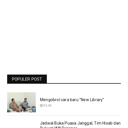
Jadwal Liga Champions Pekan Ini -
Barcelona Vs Man United Live RCTI -
Bolasport.com
POPULER POST
19.06
Mengobrol cara baru "New Library"
05.45
Jadwal Buka Puasa Janggal, Tim Hisab dan