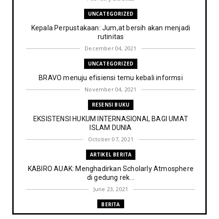
UNCATEGORIZED
Kepala Perpustakaan: Jum,at bersih akan menjadi
rutinitas
December 04, 2021
UNCATEGORIZED
BRAVO menuju efisiensi temu kebali informsi
November 04, 2021
RESENSI BUKU
EKSISTENSI HUKUM INTERNASIONAL BAGI UMAT
ISLAM DUNIA
October 07, 2021
ARTIKEL BERITA
KABIRO AUAK: Menghadirkan Scholarly Atmosphere
di gedung rek...
June 23, 2021
BERITA
Memenuhi harapan Gubernur: Tim Pustakawan DPK