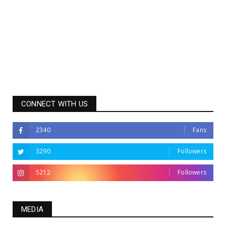
CONNECT WITH US
2340
Fans
3290
Followers
5212
Followers
MEDIA