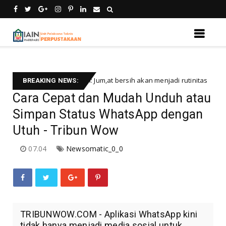
Kepala Perpustakaan: Jum,at bersih akan menjadi rutinitas
Uncat
BREAKING NEWS:
Cara Cepat dan Mudah Unduh atau
Simpan Status WhatsApp dengan
Utuh - Tribun Wow
07.04
Newsomatic_0_0
TRIBUNWOW.COM - Aplikasi WhatsApp kini
tidak hanya menjadi media sosial untuk