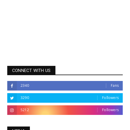
CONNECT WITH US
2340
Fans
3290
Followers
5212
Followers