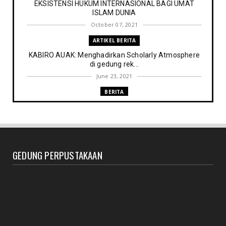
EKSISTENSI HUKUM INTERNASIONAL BAGI UMAT
ISLAM DUNIA
October 07, 2021
ARTIKEL BERITA
KABIRO AUAK: Menghadirkan Scholarly Atmosphere
di gedung rek...
June 23, 2021
BERITA
Memenuhi harapan Gubernur: Tim Pustakawan DPK
Provinsi Sul- ...
June 06, 2021
UNCATEGORIZED
GEDUNG PERPUSTAKAAN
Proker UPT. Perpustakaan IAIN Parepare menuju
perpustakaan ...
March 09, 2021
RESENSI BUKU
Membaca secepat keinginan (sebuah resensi)
February 03, 2021