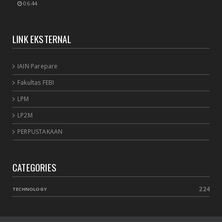
06.44
Membicarakan Kesiapan perpustakaan bagi
pemustaka baru
September 29, 2020
LINK EKSTERNAL
UNCATEGORIZED
Mengobrol cara baru "New Library"
IAIN Parepare
September 12, 2020
Fakultas FEBI
RAPAT
New Normal: peluang inovasi program perpustakaan
LPM
July 18, 2020
LP2M
PERPUSTAKAAN
CATEGORIES
224
TECHNOLOGY