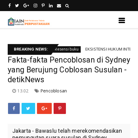
li informsi
EKSISTENSI HUKUM INTERNASIONAL B
Resensi buku
BREAKING NEWS:
Fakta-fakta Pencoblosan di Sydney
yang Berujung Coblosan Susulan -
detikNews
13.02
Pencoblosan
Jakarta - Bawaslu telah merekomendasikan
pemungutan suara susulan di Sydney ,