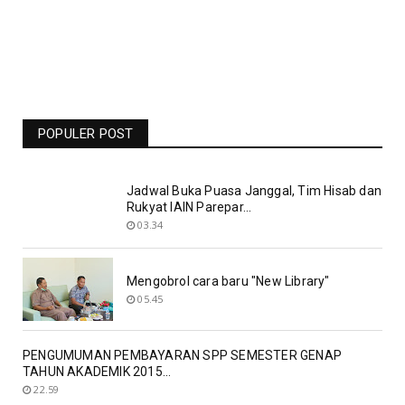
Jadwal Liga Champions Pekan Ini -
Barcelona Vs Man United Live RCTI -
Bolasport.com
POPULER POST
19.06
Jadwal Buka Puasa Janggal, Tim Hisab dan
Rukyat IAIN Parepar...
03.34
Mengobrol cara baru "New Library"
05.45
PENGUMUMAN PEMBAYARAN SPP SEMESTER GENAP
TAHUN AKADEMIK 2015...
22.59