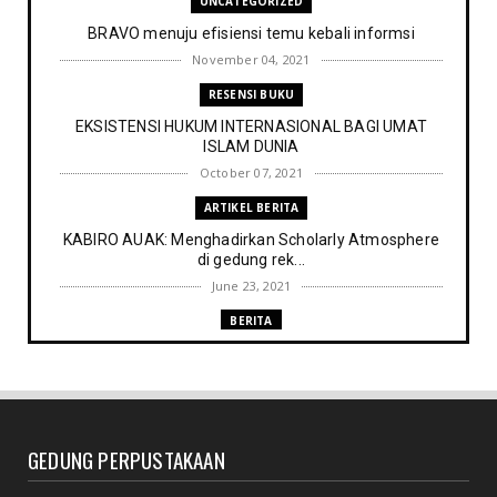
UNCATEGORIZED
BRAVO menuju efisiensi temu kebali informsi
November 04, 2021
RESENSI BUKU
EKSISTENSI HUKUM INTERNASIONAL BAGI UMAT
ISLAM DUNIA
October 07, 2021
ARTIKEL BERITA
KABIRO AUAK: Menghadirkan Scholarly Atmosphere
di gedung rek...
June 23, 2021
BERITA
Memenuhi harapan Gubernur: Tim Pustakawan DPK
Provinsi Sul- ...
June 06, 2021
UNCATEGORIZED
GEDUNG PERPUSTAKAAN
Proker UPT. Perpustakaan IAIN Parepare menuju
perpustakaan ...