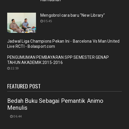
Nuansa berbunga bunga bentuk respon terhadap
pencanangan ole...
Mengobrol cara baru "New Library"
October 21, 2020
05.45
BERITA
Membicarakan Kesiapan perpustakaan bagi
pemustaka baru
Jadwal Liga Champions Pekan Ini - Barcelona Vs Man United
September 29, 2020
Live RCTI - Bolasport.com
UNCATEGORIZED
PENGUMUMAN PEMBAYARAN SPP SEMESTER GENAP
TAHUN AKADEMIK 2015-2016
Mengobrol cara baru "New Library"
22.59
September 12, 2020
RAPAT
FEATURED POST
New Normal: peluang inovasi program perpustakaan
July 18, 2020
Bedah Buku Sebagai Pemantik Animo
Menulis
06.44