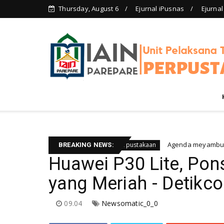
Thursday, August 6
Ejurnal iPusnas
Ejurnal
i)
Agenda meyambut pengelola baru, 
Berita rapat perpustakaan
BREAKING NEWS:
Huawei P30 Lite, Po
yang Meriah - Detikc
09.04
Newsomatic_0_0