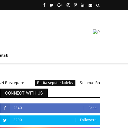
ntak
Selamat Bagi pemustaka??"Pedoman penulisa
Berita seputar koleksi
CONNECT WITH US
2340
Fans
3290
Followers