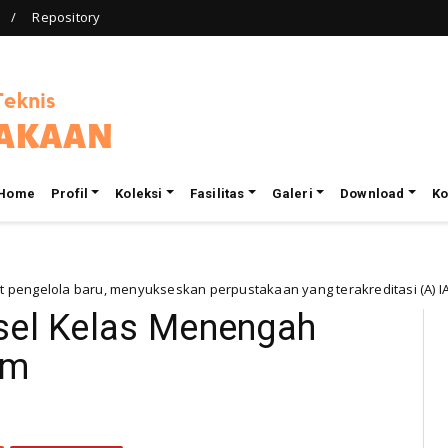
Repository
Home
Profil
Koleksi
Fasilitas
Galeri
Download
Ko
menyukseskan perpustakaan yang terakreditasi (A) IAIN Paraepare
nsel Kelas Menengah
om