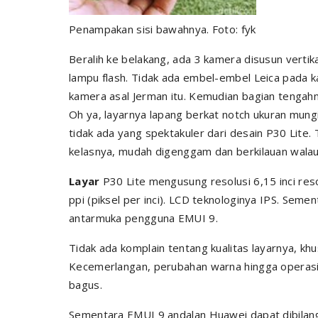
Penampakan sisi bawahnya. Foto: fyk
Beralih ke belakang, ada 3 kamera disusun vertik
lampu flash. Tidak ada embel-embel Leica pada 
kamera asal Jerman itu. Kemudian bagian tengahny
Oh ya, layarnya lapang berkat notch ukuran mun
tidak ada yang spektakuler dari desain P30 Lite.
kelasnya, mudah digenggam dan berkilauan walau 
Layar
P30 Lite mengusung resolusi 6,15 inci res
ppi (piksel per inci). LCD teknologinya IPS. Sem
antarmuka pengguna EMUI 9.
Tidak ada komplain tentang kualitas layarnya, kh
Kecemerlangan, perubahan warna hingga operasio
bagus.
Sementara EMUI 9 andalan Huawei dapat dibilang m