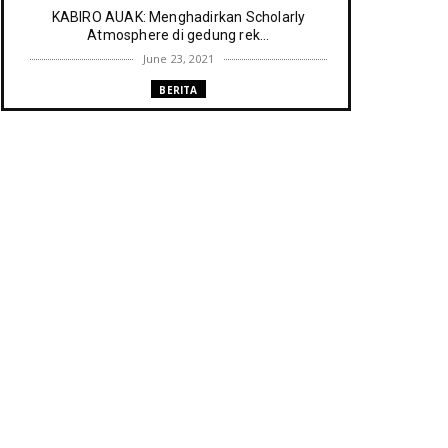
KABIRO AUAK: Menghadirkan Scholarly
Atmosphere di gedung rek...
June 23, 2021
BERITA
Memenuhi harapan Gubernur: Tim
Pustakawan DPK Provinsi Sul- ...
June 06, 2021
UNCATEGORIZED
Proker UPT. Perpustakaan IAIN Parepare
menuju perpustakaan ...
March 09, 2021
RESENSI BUKU
Membaca secepat keinginan (sebuah
resensi)
February 03, 2021
BERITA RAPAT PERPUSTAKAAN
Agenda meyambut pengelola baru,
menyukseskan perpustakaan ya...