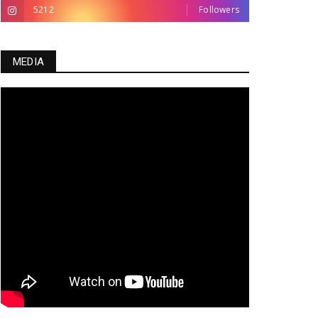
5212
Followers
MEDIA