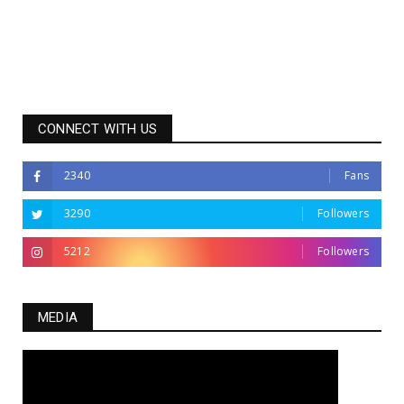
CONNECT WITH US
2340
Fans
3290
Followers
5212
Followers
MEDIA