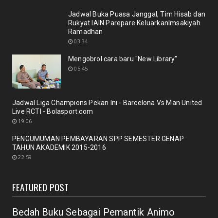
November 10, 2020
Jadwal Buka Puasa Janggal, Tim Hisab dan
Rukyat IAIN Parepare KeluarkanImsakiyah
UNCATEGORIZED
Ramadhan
Nuansa berbunga bunga bentuk respon terhadap
03.34
pencanangan ole...
Mengobrol cara baru "New Library"
October 21, 2020
05.45
BERITA
Membicarakan Kesiapan perpustakaan bagi
pemustaka baru
Jadwal Liga Champions Pekan Ini - Barcelona Vs Man United
September 29, 2020
Live RCTI - Bolasport.com
19.06
UNCATEGORIZED
PENGUMUMAN PEMBAYARAN SPP SEMESTER GENAP
Mengobrol cara baru "New Library"
TAHUN AKADEMIK 2015-2016
September 12, 2020
22.59
RAPAT
New Normal: peluang inovasi program perpustakaan
FEATURED POST
July 18, 2020
Bedah Buku Sebagai Pemantik Animo