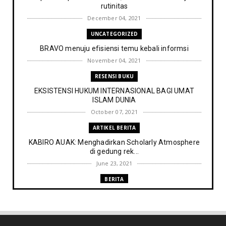
rutinitas
December 04, 2021
UNCATEGORIZED
BRAVO menuju efisiensi temu kebali informsi
November 04, 2021
RESENSI BUKU
EKSISTENSI HUKUM INTERNASIONAL BAGI UMAT
ISLAM DUNIA
October 07, 2021
ARTIKEL BERITA
KABIRO AUAK: Menghadirkan Scholarly Atmosphere
di gedung rek...
June 23, 2021
BERITA
Memenuhi harapan Gubernur: Tim Pustakawan DPK
Provinsi Sul- ...
June 06, 2021