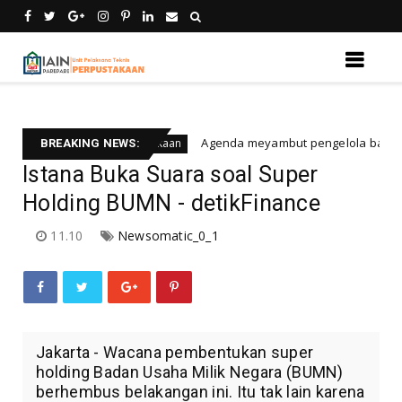
Agenda meyambut pengelola baru, menyukse
Berita rapat perpustakaan
BREAKING NEWS:
Istana Buka Suara soal Super
Holding BUMN - detikFinance
11.10
Newsomatic_0_1
Jakarta - Wacana pembentukan super
holding Badan Usaha Milik Negara (BUMN)
berhembus belakangan ini. Itu tak lain karena