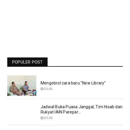
Jadwal Liga Champions Pekan Ini -
Barcelona Vs Man United Live RCTI -
Bolasport.com
POPULER POST
19.06
Mengobrol cara baru "New Library"
05.45
Jadwal Buka Puasa Janggal, Tim Hisab dan
Rukyat IAIN Parepar...
03.34