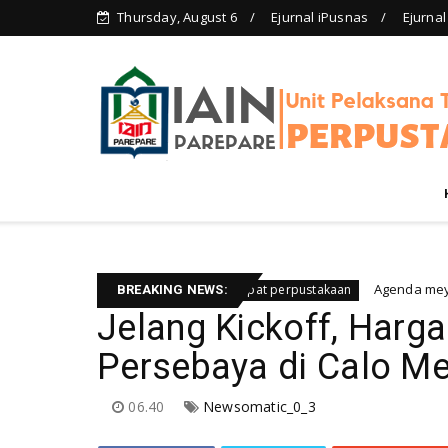
Thursday, August 6
Ejurnal iPusnas
Ejurnal
buah resensi)
Agenda meyambut peng
Berita rapat perpustakaan
BREAKING NEWS:
Jelang Kickoff, Harga
Persebaya di Calo Me
06.40
Newsomatic_0_3