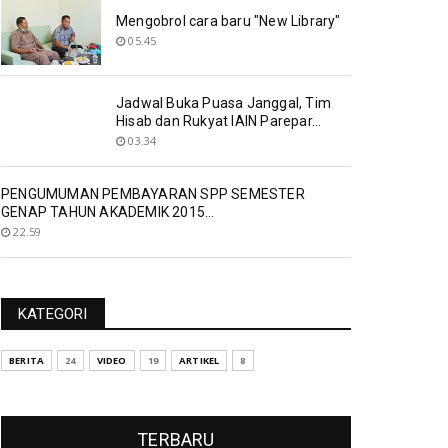
Mengobrol cara baru "New Library"
05.45
Jadwal Buka Puasa Janggal, Tim
Hisab dan Rukyat IAIN Parepar...
03.34
PENGUMUMAN PEMBAYARAN SPP SEMESTER
GENAP TAHUN AKADEMIK 2015...
22.59
KATEGORI
BERITA
24
VIDEO
19
ARTIKEL
8
TERBARU