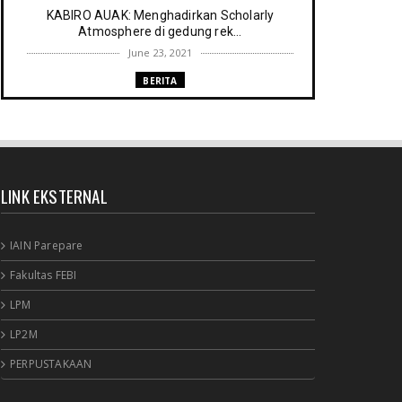
KABIRO AUAK: Menghadirkan Scholarly
Atmosphere di gedung rek...
June 23, 2021
BERITA
Memenuhi harapan Gubernur: Tim
Pustakawan DPK Provinsi Sul- ...
June 06, 2021
UNCATEGORIZED
LINK EKSTERNAL
Proker UPT. Perpustakaan IAIN Parepare
menuju perpustakaan ...
March 09, 2021
IAIN Parepare
RESENSI BUKU
Fakultas FEBI
Membaca secepat keinginan (sebuah
LPM
resensi)
February 03, 2021
LP2M
BERITA RAPAT PERPUSTAKAAN
PERPUSTAKAAN
Agenda meyambut pengelola baru,
menyukseskan perpustakaan ya...