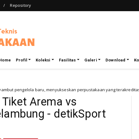
Repository
Home
Profil
Koleksi
Fasilitas
Galeri
Download
Ko
elola baru, menyukseskan perpustakaan yang terakreditasi (A) IAIN 
 Tiket Arema vs
lambung - detikSport