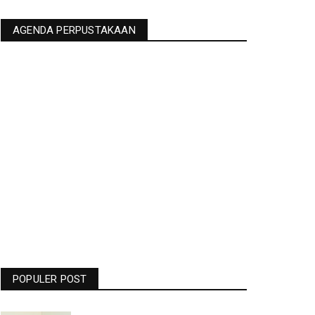
AGENDA PERPUSTAKAAN
Jadwal Liga Champions Pekan Ini -
Barcelona Vs Man United Live RCTI
- Bolasport.com
POPULER POST
19.06