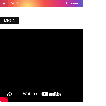
5212
Followers
MEDIA