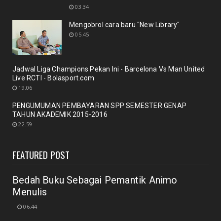
Nuansa berbunga bunga bentuk respon terhadap
03.34
pencanangan ole...
Mengobrol cara baru "New Library"
October 21, 2020
05.45
BERITA
Membicarakan Kesiapan perpustakaan bagi
pemustaka baru
Jadwal Liga Champions Pekan Ini - Barcelona Vs Man United
September 29, 2020
Live RCTI - Bolasport.com
19.06
UNCATEGORIZED
PENGUMUMAN PEMBAYARAN SPP SEMESTER GENAP
Mengobrol cara baru "New Library"
TAHUN AKADEMIK 2015-2016
September 12, 2020
22.59
RAPAT
New Normal: peluang inovasi program perpustakaan
FEATURED POST
July 18, 2020
Bedah Buku Sebagai Pemantik Animo
Menulis
06.44