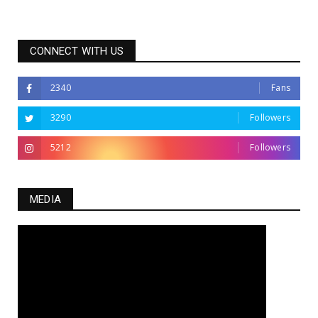
CONNECT WITH US
2340
Fans
3290
Followers
5212
Followers
MEDIA