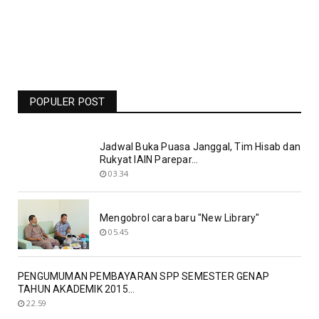
Jadwal Liga Champions Pekan Ini -
Barcelona Vs Man United Live RCTI -
Bolasport.com
POPULER POST
19.06
Jadwal Buka Puasa Janggal, Tim Hisab dan
Rukyat IAIN Parepar...
03.34
Mengobrol cara baru "New Library"
05.45
PENGUMUMAN PEMBAYARAN SPP SEMESTER GENAP
TAHUN AKADEMIK 2015...
22.59