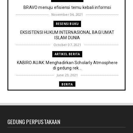
BRAVO menuju efisiensi temu kebali informsi
November 04, 2021
RESENSI BUKU
EKSISTENSI HUKUM INTERNASIONAL BAGI UMAT
ISLAM DUNIA
October 07, 2021
ARTIKEL BERITA
KABIRO AUAK: Menghadirkan Scholarly Atmosphere
di gedung rek...
June 23, 2021
BERITA
Memenuhi harapan Gubernur: Tim Pustakawan DPK
Provinsi Sul- ...
June 06, 2021
UNCATEGORIZED
GEDUNG PERPUSTAKAAN
Proker UPT. Perpustakaan IAIN Parepare menuju
perpustakaan ...