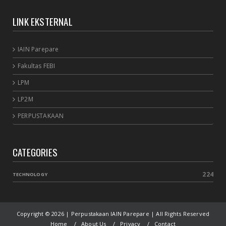
LINK EKSTERNAL
IAIN Parepare
Fakultas FEBI
LPM
LP2M
PERPUSTAKAAN
CATEGORIES
224
TECHNOLOGY
Copyright ©
2026 | Perpustakaan IAIN Parepare | All Rights Reserved
Home
About Us
Privacy
Contact