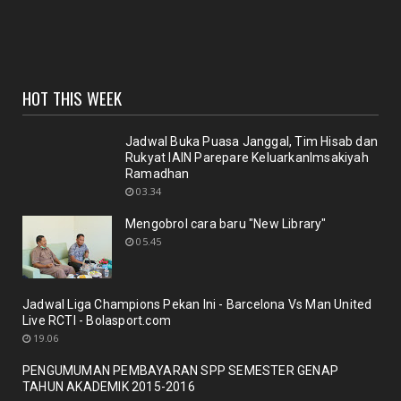
Selamat Bagi pemustaka??"Pedoman penulisan
karya ilmiah terb...
January 18, 2021
UNCATEGORIZED
HOT THIS WEEK
Sinergi dosen dan Perpustakaan melalui workshop
repository y...
November 10, 2020
Jadwal Buka Puasa Janggal, Tim Hisab dan
Rukyat IAIN Parepare KeluarkanImsakiyah
UNCATEGORIZED
Ramadhan
Nuansa berbunga bunga bentuk respon terhadap
03.34
pencanangan ole...
Mengobrol cara baru "New Library"
October 21, 2020
05.45
BERITA
Membicarakan Kesiapan perpustakaan bagi
pemustaka baru
Jadwal Liga Champions Pekan Ini - Barcelona Vs Man United
September 29, 2020
Live RCTI - Bolasport.com
19.06
UNCATEGORIZED
PENGUMUMAN PEMBAYARAN SPP SEMESTER GENAP
Mengobrol cara baru "New Library"
TAHUN AKADEMIK 2015-2016
September 12, 2020