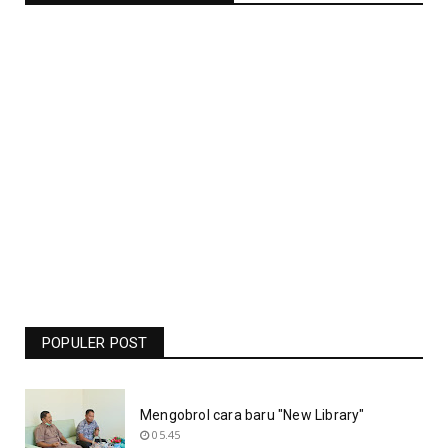
Jadwal Liga Champions Pekan Ini -
Barcelona Vs Man United Live RCTI -
Bolasport.com
POPULER POST
19.06
Mengobrol cara baru "New Library"
05.45