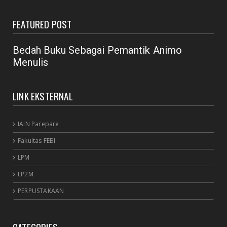
RAPAT
FEATURED POST
New Normal: peluang inovasi program perpustakaan
July 18, 2020
Bedah Buku Sebagai Pemantik Animo
Menulis
LINK EKSTERNAL
IAIN Parepare
Fakultas FEBI
LPM
LP2M
PERPUSTAKAAN