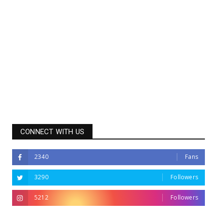
CONNECT WITH US
2340
Fans
3290
Followers
5212
Followers