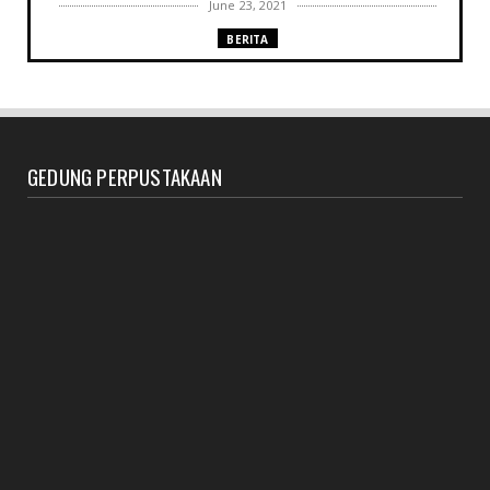
June 23, 2021
BERITA
Memenuhi harapan Gubernur: Tim Pustakawan DPK
Provinsi Sul- ...
June 06, 2021
UNCATEGORIZED
GEDUNG PERPUSTAKAAN
Proker UPT. Perpustakaan IAIN Parepare menuju
perpustakaan ...
March 09, 2021
RESENSI BUKU
Membaca secepat keinginan (sebuah resensi)
February 03, 2021
BERITA RAPAT PERPUSTAKAAN
Agenda meyambut pengelola baru, menyukseskan
perpustakaan ya...
January 27, 2021
BERITA SEPUTAR KOLEKSI