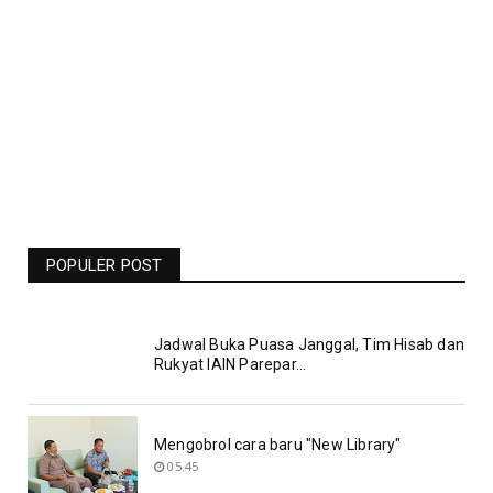
Jadwal Liga Champions Pekan Ini -
Barcelona Vs Man United Live RCTI -
POPULER POST
Bolasport.com
Jadwal Buka Puasa Janggal, Tim Hisab dan
Rukyat IAIN Parepar...
Mengobrol cara baru "New Library"
05.45