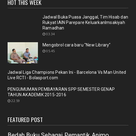
HOT THIS WEEK
Sinergi dosen dan Perpustakaan melalui workshop
repository y...
November 10, 2020
Jadwal Buka Puasa Janggal, Tim Hisab dan
Rukyat IAIN Parepare KeluarkanImsakiyah
UNCATEGORIZED
Ramadhan
Nuansa berbunga bunga bentuk respon terhadap
03.34
pencanangan ole...
Mengobrol cara baru "New Library"
October 21, 2020
05.45
BERITA
Membicarakan Kesiapan perpustakaan bagi
pemustaka baru
Jadwal Liga Champions Pekan Ini - Barcelona Vs Man United
September 29, 2020
Live RCTI - Bolasport.com
UNCATEGORIZED
PENGUMUMAN PEMBAYARAN SPP SEMESTER GENAP
TAHUN AKADEMIK 2015-2016
Mengobrol cara baru "New Library"
22.59
September 12, 2020
RAPAT
FEATURED POST
New Normal: peluang inovasi program perpustakaan
July 18, 2020
Bedah Buku Sebagai Pemantik Animo