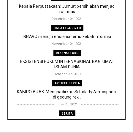
Kepala Perpustakaan: Jum,at bersih akan menjadi
rutinitas
December 04, 2021
UNCATEGORIZED
BRAVO menuju efisiensi temu kebali informsi
November 04, 2021
RESENSI BUKU
EKSISTENSI HUKUM INTERNASIONAL BAGI UMAT
ISLAM DUNIA
October 07, 2021
ARTIKEL BERITA
KABIRO AUAK: Menghadirkan Scholarly Atmosphere
di gedung rek...
June 23, 2021
BERITA
Memenuhi harapan Gubernur: Tim Pustakawan DPK
Provinsi Sul- ...