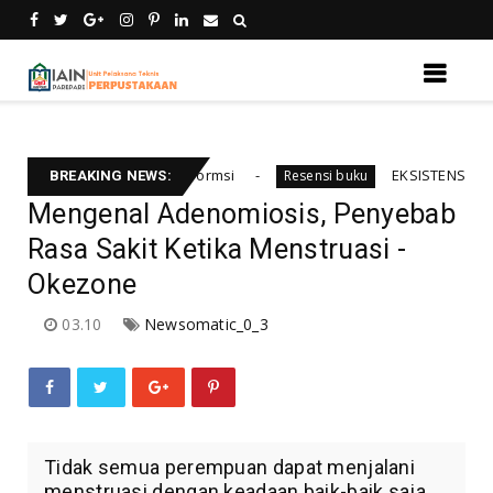
siensi temu kebali informsi
EKSISTENSI HUKUM I
Resensi buku
BREAKING NEWS:
Mengenal Adenomiosis, Penyebab
Rasa Sakit Ketika Menstruasi -
Okezone
03.10
Newsomatic_0_3
Tidak semua perempuan dapat menjalani
menstruasi dengan keadaan baik-baik saja.