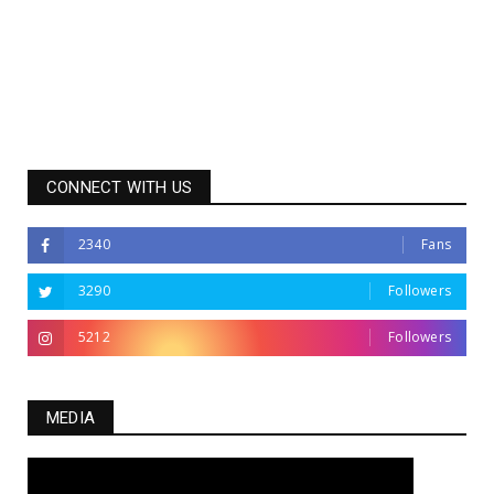
CONNECT WITH US
2340
Fans
3290
Followers
5212
Followers
MEDIA