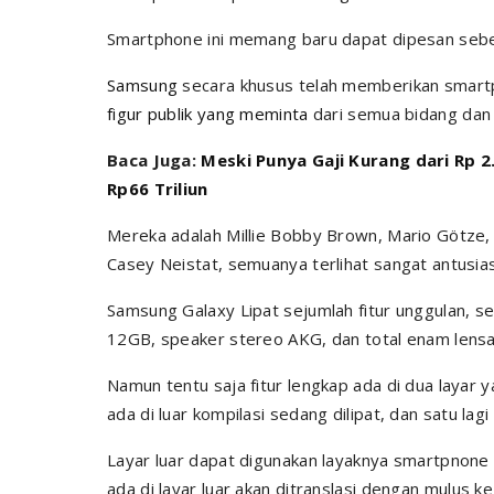
Smartphone ini memang baru dapat dipesan
seb
Samsung
secara khusus telah memberikan smartp
figur publik yang meminta
dari semua bidang da
Baca Juga:
Meski Punya Gaji Kurang dari Rp 
Rp66 Triliun
Mereka adalah Millie Bobby Brown, Mario Götze, 
Casey Neistat, semuanya terlihat sangat antusia
Samsung Galaxy Lipat sejumlah fitur unggulan, sep
12GB, speaker stereo AKG, dan total enam lens
Namun tentu saja fitur lengkap ada di dua layar y
ada di luar kompilasi sedang dilipat, dan satu lagi
Layar luar dapat digunakan layaknya smartpnon
ada di layar luar akan ditranslasi dengan mulus ke