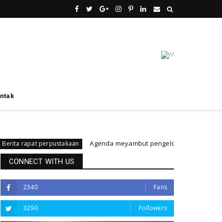
ntak
Agenda meyambut pengelola baru, menyukseskan perp
at perpustakaan
CONNECT WITH US
2340
Fans
3290
Followers