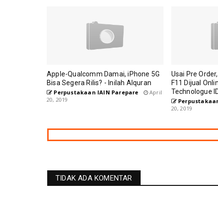
Apple-Qualcomm Damai, iPhone 5G
Usai Pre Order,
Bisa Segera Rilis? - Inilah Alquran
F11 Dijual Onli
Technologue I
Perpustakaan IAIN Parepare
April
20, 2019
Perpustakaan
20, 2019
TIDAK ADA KOMENTAR