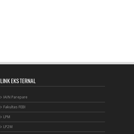
January 27, 2021
BERITA SEPUTAR KOLEKSI
Selamat Bagi pemustaka??"Pedoman
penulisan karya ilmiah terb...
January 18, 2021
UNCATEGORIZED
Sinergi dosen dan Perpustakaan melalui
workshop repository y...
November 10, 2020
UNCATEGORIZED
LINK EKSTERNAL
Nuansa berbunga bunga bentuk respon
terhadap pencanangan ole...
IAIN Parepare
October 21, 2020
BERITA
Fakultas FEBI
Membicarakan Kesiapan perpustakaan bagi
LPM
pemustaka baru
LP2M
September 29, 2020