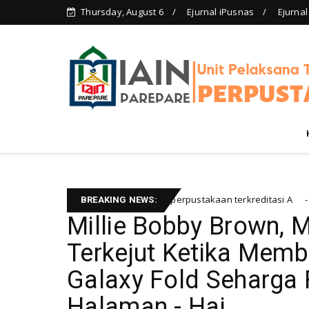
Thursday, August 6
Ejurnal iPusnas
Ejurnal
kaan IAIN Parepare menuju perpustakaan terkreditasi A
Resensi 
BREAKING NEWS:
Millie Bobby Brown, M
Terkejut Ketika Mem
Galaxy Fold Seharga
Halaman - Hai