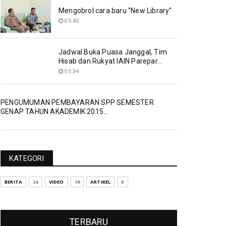
Mengobrol cara baru "New Library"
05.45
Jadwal Buka Puasa Janggal, Tim
Hisab dan Rukyat IAIN Parepar...
03.34
PENGUMUMAN PEMBAYARAN SPP SEMESTER
GENAP TAHUN AKADEMIK 2015...
KATEGORI
BERITA
24
VIDEO
19
ARTIKEL
8
TERBARU