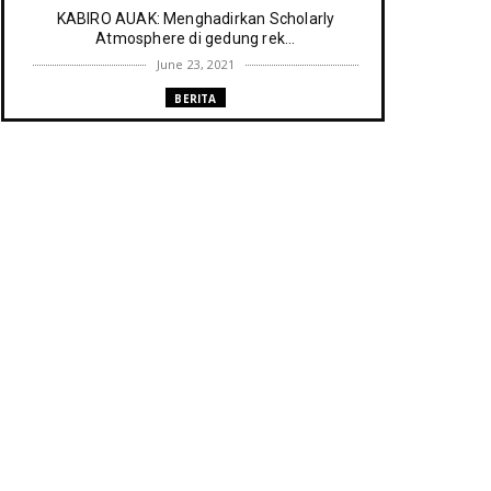
KABIRO AUAK: Menghadirkan Scholarly
Atmosphere di gedung rek...
June 23, 2021
BERITA
Memenuhi harapan Gubernur: Tim
Pustakawan DPK Provinsi Sul- ...
June 06, 2021
UNCATEGORIZED
Proker UPT. Perpustakaan IAIN Parepare
menuju perpustakaan ...
March 09, 2021
RESENSI BUKU
Membaca secepat keinginan (sebuah
resensi)
February 03, 2021
BERITA RAPAT PERPUSTAKAAN
Agenda meyambut pengelola baru,
menyukseskan perpustakaan ya...