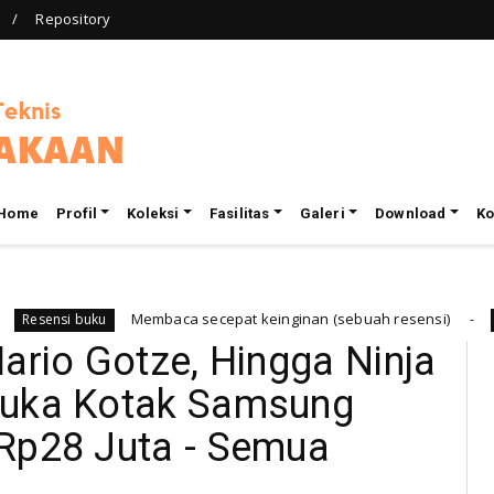
Repository
Home
Profil
Koleksi
Fasilitas
Galeri
Download
Ko
Membaca secepat keinginan (sebuah resensi)
buku
Berita rap
ario Gotze, Hingga Ninja
buka Kotak Samsung
 Rp28 Juta - Semua