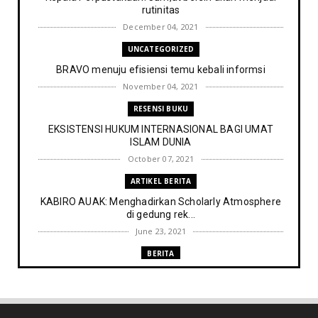
rutinitas
December 04, 2021
UNCATEGORIZED
BRAVO menuju efisiensi temu kebali informsi
November 04, 2021
RESENSI BUKU
EKSISTENSI HUKUM INTERNASIONAL BAGI UMAT
ISLAM DUNIA
October 07, 2021
ARTIKEL BERITA
KABIRO AUAK: Menghadirkan Scholarly Atmosphere
di gedung rek...
June 23, 2021
BERITA
Memenuhi harapan Gubernur: Tim Pustakawan DPK
Provinsi Sul- ...
June 06, 2021