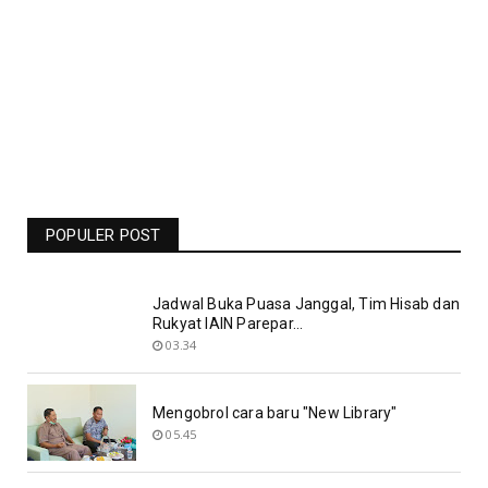
Jadwal Liga Champions Pekan Ini -
Barcelona Vs Man United Live RCTI -
Bolasport.com
POPULER POST
19.06
Jadwal Buka Puasa Janggal, Tim Hisab dan
Rukyat IAIN Parepar...
03.34
Mengobrol cara baru "New Library"
05.45