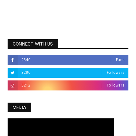
CONNECT WITH US
2340
Fans
3290
Followers
5212
Followers
MEDIA