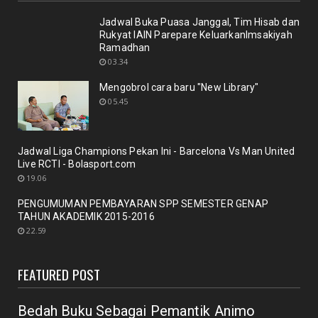
repository y...
November 10, 2020
Jadwal Buka Puasa Janggal, Tim Hisab dan
Rukyat IAIN Parepare KeluarkanImsakiyah
UNCATEGORIZED
Ramadhan
Nuansa berbunga bunga bentuk respon terhadap
03.34
pencanangan ole...
Mengobrol cara baru "New Library"
October 21, 2020
05.45
BERITA
Membicarakan Kesiapan perpustakaan bagi
pemustaka baru
Jadwal Liga Champions Pekan Ini - Barcelona Vs Man United
September 29, 2020
Live RCTI - Bolasport.com
19.06
UNCATEGORIZED
PENGUMUMAN PEMBAYARAN SPP SEMESTER GENAP
Mengobrol cara baru "New Library"
TAHUN AKADEMIK 2015-2016
September 12, 2020
22.59
RAPAT
New Normal: peluang inovasi program perpustakaan
FEATURED POST
July 18, 2020
Bedah Buku Sebagai Pemantik Animo