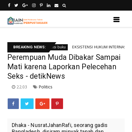
msi
EKSISTENSI HUKUM INTERNASIONAL BAGI UMAT
Resensi buku
BREAKING NEWS:
Perempuan Muda Dibakar Sampai
Mati karena Laporkan Pelecehan
Seks - detikNews
22.03
Politics
Dhaka - NusratJahanRafi, seorang gadis
Bangladesh, disiram minyak tanah dan