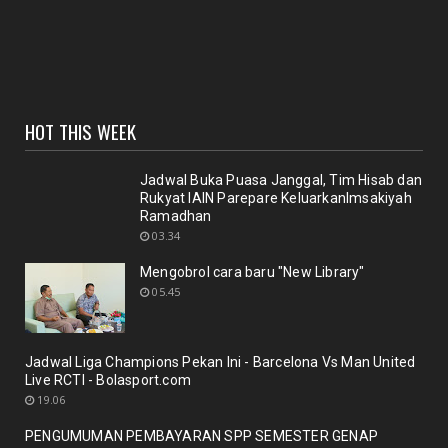
Selamat Bagi pemustaka??"Pedoman penulisan
karya ilmiah terb...
January 18, 2021
UNCATEGORIZED
HOT THIS WEEK
Sinergi dosen dan Perpustakaan melalui workshop
repository y...
November 10, 2020
Jadwal Buka Puasa Janggal, Tim Hisab dan
Rukyat IAIN Parepare KeluarkanImsakiyah
UNCATEGORIZED
Ramadhan
Nuansa berbunga bunga bentuk respon terhadap
03.34
pencanangan ole...
Mengobrol cara baru "New Library"
October 21, 2020
05.45
BERITA
Membicarakan Kesiapan perpustakaan bagi
pemustaka baru
Jadwal Liga Champions Pekan Ini - Barcelona Vs Man United
September 29, 2020
Live RCTI - Bolasport.com
19.06
UNCATEGORIZED
PENGUMUMAN PEMBAYARAN SPP SEMESTER GENAP
Mengobrol cara baru "New Library"