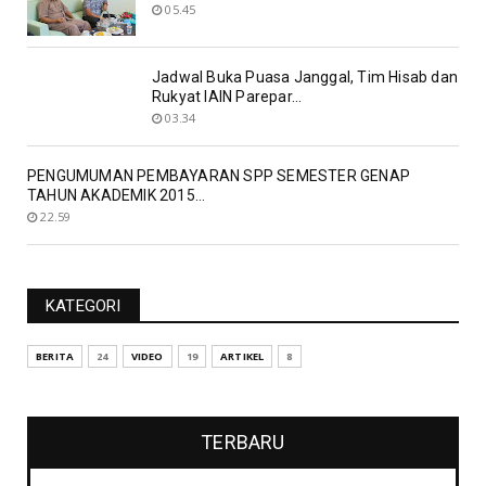
05.45
Jadwal Buka Puasa Janggal, Tim Hisab dan
Rukyat IAIN Parepar...
03.34
PENGUMUMAN PEMBAYARAN SPP SEMESTER GENAP
TAHUN AKADEMIK 2015...
22.59
KATEGORI
BERITA
24
VIDEO
19
ARTIKEL
8
TERBARU