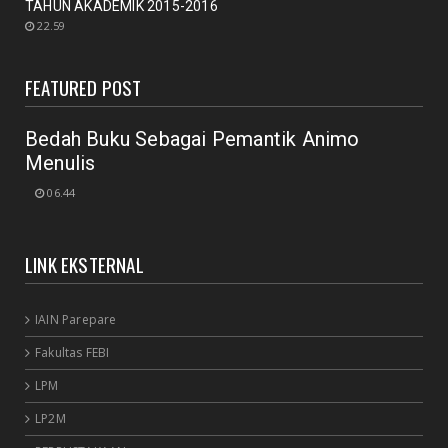
TAHUN AKADEMIK 2015-2016
September 12, 2020
22.59
RAPAT
New Normal: peluang inovasi program perpustakaan
FEATURED POST
July 18, 2020
Bedah Buku Sebagai Pemantik Animo
Menulis
06.44
LINK EKSTERNAL
IAIN Parepare
Fakultas FEBI
LPM
LP2M