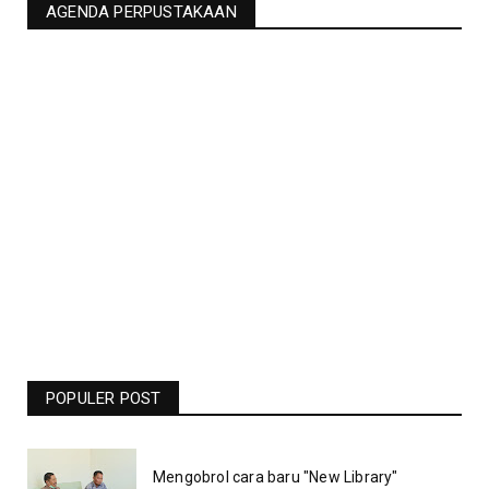
AGENDA PERPUSTAKAAN
Jadwal Liga Champions Pekan Ini -
Barcelona Vs Man United Live RCTI -
Bolasport.com
POPULER POST
19.06
Mengobrol cara baru "New Library"