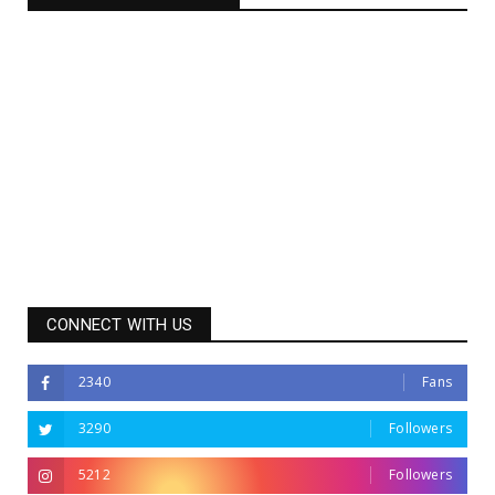
CONNECT WITH US
2340
Fans
3290
Followers
5212
Followers