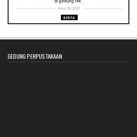
di gedung rek...
June 23, 2021
BERITA
Memenuhi harapan Gubernur: Tim Pustakawan DPK
Provinsi Sul- ...
June 06, 2021
UNCATEGORIZED
GEDUNG PERPUSTAKAAN
Proker UPT. Perpustakaan IAIN Parepare menuju
perpustakaan ...
March 09, 2021
RESENSI BUKU
Membaca secepat keinginan (sebuah resensi)
February 03, 2021
BERITA RAPAT PERPUSTAKAAN
Agenda meyambut pengelola baru, menyukseskan
perpustakaan ya...
January 27, 2021
BERITA SEPUTAR KOLEKSI