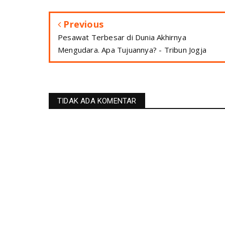
Previous
Pesawat Terbesar di Dunia Akhirnya
Mengudara. Apa Tujuannya? - Tribun Jogja
TIDAK ADA KOMENTAR