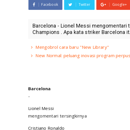
Facebook
Twitter
Google+
Barcelona - Lionel Messi mengomentari te
Champions . Apa kata striker Barcelona it.
Mengobrol cara baru "New Library"
New Normal: peluang inovasi program perpu
Barcelona
-
Lionel Messi
mengomentari tersingkirnya
Cristiano Ronaldo