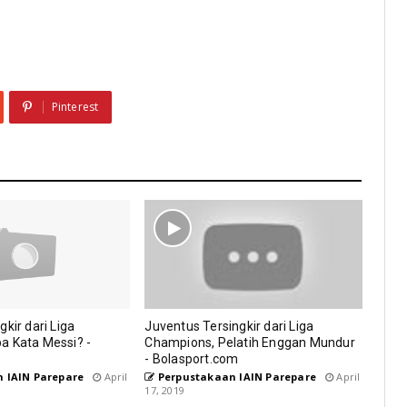
Pinterest
kir dari Liga
Juventus Tersingkir dari Liga
a Kata Messi? -
Champions, Pelatih Enggan Mundur
- Bolasport.com
 IAIN Parepare
April
Perpustakaan IAIN Parepare
April
17, 2019