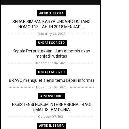
ARTIKEL BERITA
SERAH SIMPAN KARYA UNDANG-UNDANG
NOMOR 13 TAHUN 2018 MENJADI...
February 26, 2022
UNCATEGORIZED
Kepala Perpustakaan: Jum,at bersih akan
menjadi rutinitas
December 04, 2021
UNCATEGORIZED
BRAVO menuju efisiensi temu kebali informsi
November 04, 2021
RESENSI BUKU
EKSISTENSI HUKUM INTERNASIONAL BAGI
UMAT ISLAM DUNIA
October 07, 2021
ARTIKEL BERITA