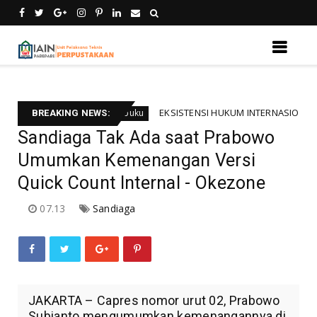
rmsi
EKSISTENSI HUKUM INTERNASIONAL BAGI UM
Resensi buku
BREAKING NEWS:
Sandiaga Tak Ada saat Prabowo
Umumkan Kemenangan Versi
Quick Count Internal - Okezone
07.13
Sandiaga
JAKARTA – Capres nomor urut 02, Prabowo
Subianto mengumumkan kemenangannya di