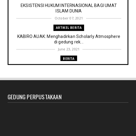
EKSISTENSI HUKUM INTERNASIONAL BAGI UMAT
ISLAM DUNIA
October 07, 2021
ARTIKEL BERITA
KABIRO AUAK: Menghadirkan Scholarly Atmosphere
di gedung rek...
June 23, 2021
BERITA
Memenuhi harapan Gubernur: Tim Pustakawan DPK
Provinsi Sul- ...
June 06, 2021
UNCATEGORIZED
GEDUNG PERPUSTAKAAN
Proker UPT. Perpustakaan IAIN Parepare menuju
perpustakaan ...
March 09, 2021
RESENSI BUKU
Membaca secepat keinginan (sebuah resensi)