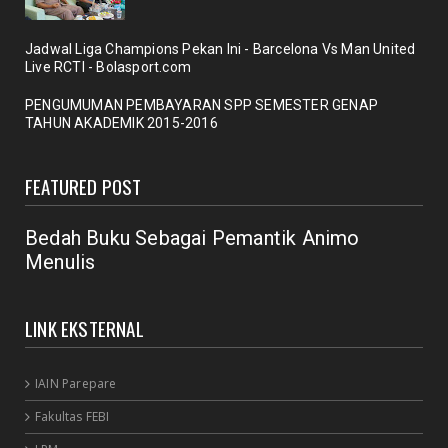
Membicarakan Kesiapan perpustakaan bagi
pemustaka baru
Jadwal Liga Champions Pekan Ini - Barcelona Vs Man United
September 29, 2020
Live RCTI - Bolasport.com
UNCATEGORIZED
PENGUMUMAN PEMBAYARAN SPP SEMESTER GENAP
TAHUN AKADEMIK 2015-2016
Mengobrol cara baru "New Library"
September 12, 2020
FEATURED POST
RAPAT
New Normal: peluang inovasi program perpustakaan
July 18, 2020
Bedah Buku Sebagai Pemantik Animo
Menulis
LINK EKSTERNAL
IAIN Parepare
Fakultas FEBI