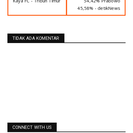
Kaya FC - Tribun Timur
54,42% Prabowo
45,58% - detikNews
TIDAK ADA KOMENTAR
CONNECT WITH US