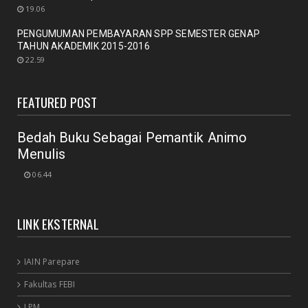
19.06
UNCATEGORIZED
PENGUMUMAN PEMBAYARAN SPP SEMESTER GENAP
Mengobrol cara baru "New Library"
TAHUN AKADEMIK 2015-2016
September 12, 2020
22.59
RAPAT
New Normal: peluang inovasi program perpustakaan
FEATURED POST
July 18, 2020
Bedah Buku Sebagai Pemantik Animo
Menulis
06.44
LINK EKSTERNAL
IAIN Parepare
Fakultas FEBI
LPM