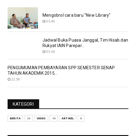
Mengobrol cara baru "New Library"
05.45
Jadwal Buka Puasa Janggal, Tim Hisab dan
Rukyat IAIN Parepar...
03.34
PENGUMUMAN PEMBAYARAN SPP SEMESTER GENAP
TAHUN AKADEMIK 2015...
22.59
KATEGORI
BERITA
24
VIDEO
19
ARTIKEL
8