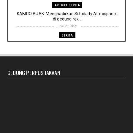
ARTIKEL BERITA
KABIRO AUAK: Menghadirkan Scholarly Atmosphere
di gedung rek...
June 23, 2021
BERITA
Memenuhi harapan Gubernur: Tim Pustakawan DPK
Provinsi Sul- ...
June 06, 2021
UNCATEGORIZED
GEDUNG PERPUSTAKAAN
Proker UPT. Perpustakaan IAIN Parepare menuju
perpustakaan ...
March 09, 2021
RESENSI BUKU
Membaca secepat keinginan (sebuah resensi)
February 03, 2021
BERITA RAPAT PERPUSTAKAAN
Agenda meyambut pengelola baru, menyukseskan