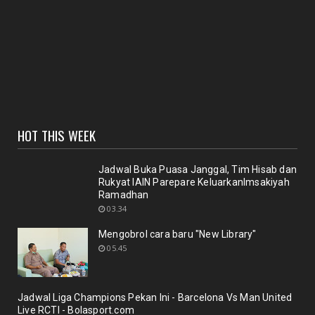
perpustakaan ya...
January 27, 2021
BERITA SEPUTAR KOLEKSI
Selamat Bagi pemustaka??"Pedoman penulisan
karya ilmiah terb...
January 18, 2021
UNCATEGORIZED
HOT THIS WEEK
Sinergi dosen dan Perpustakaan melalui workshop
repository y...
November 10, 2020
Jadwal Buka Puasa Janggal, Tim Hisab dan
Rukyat IAIN Parepare KeluarkanImsakiyah
UNCATEGORIZED
Ramadhan
Nuansa berbunga bunga bentuk respon terhadap
03.34
pencanangan ole...
Mengobrol cara baru "New Library"
October 21, 2020
05.45
BERITA
Membicarakan Kesiapan perpustakaan bagi
pemustaka baru
Jadwal Liga Champions Pekan Ini - Barcelona Vs Man United
September 29, 2020
Live RCTI - Bolasport.com