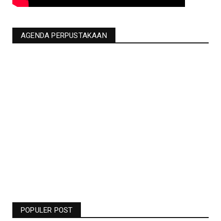
AGENDA PERPUSTAKAAN
Jadwal Liga Champions Pekan Ini -
Barcelona Vs Man United Live RCTI -
Bolasport.com
POPULER POST
19.06