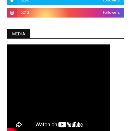
3290
Followers
5212
Followers
MEDIA