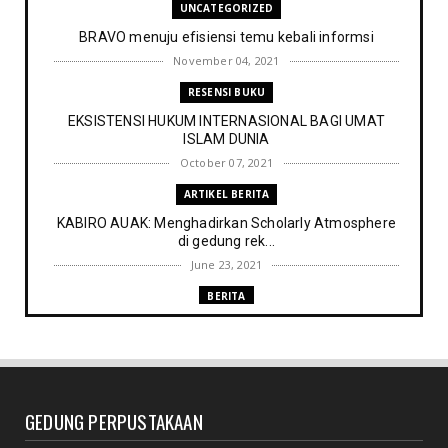
UNCATEGORIZED
BRAVO menuju efisiensi temu kebali informsi
November 04, 2021
RESENSI BUKU
EKSISTENSI HUKUM INTERNASIONAL BAGI UMAT
ISLAM DUNIA
October 07, 2021
ARTIKEL BERITA
KABIRO AUAK: Menghadirkan Scholarly Atmosphere
di gedung rek...
June 23, 2021
BERITA
Memenuhi harapan Gubernur: Tim Pustakawan DPK
Provinsi Sul- ...
June 06, 2021
UNCATEGORIZED
GEDUNG PERPUSTAKAAN
Proker UPT. Perpustakaan IAIN Parepare menuju
perpustakaan ...