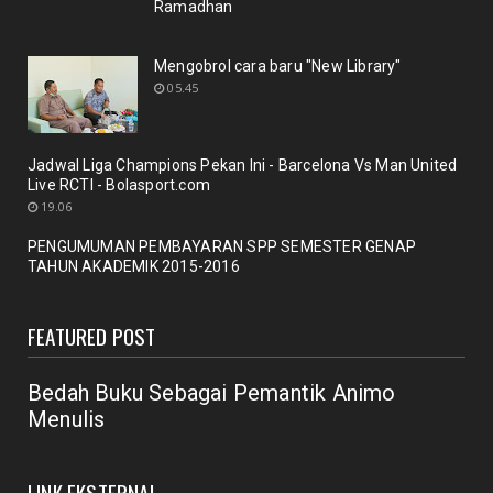
Ramadhan
Nuansa berbunga bunga bentuk respon terhadap
pencanangan ole...
Mengobrol cara baru "New Library"
October 21, 2020
05.45
BERITA
Membicarakan Kesiapan perpustakaan bagi
pemustaka baru
Jadwal Liga Champions Pekan Ini - Barcelona Vs Man United
September 29, 2020
Live RCTI - Bolasport.com
19.06
UNCATEGORIZED
PENGUMUMAN PEMBAYARAN SPP SEMESTER GENAP
Mengobrol cara baru "New Library"
TAHUN AKADEMIK 2015-2016
September 12, 2020
RAPAT
FEATURED POST
New Normal: peluang inovasi program perpustakaan
July 18, 2020
Bedah Buku Sebagai Pemantik Animo
Menulis
LINK EKSTERNAL