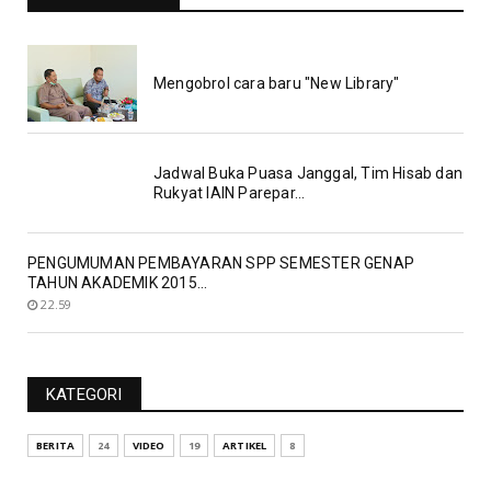
19.06
Mengobrol cara baru "New Library"
Jadwal Buka Puasa Janggal, Tim Hisab dan
Rukyat IAIN Parepar...
PENGUMUMAN PEMBAYARAN SPP SEMESTER GENAP
TAHUN AKADEMIK 2015...
22.59
KATEGORI
BERITA
24
VIDEO
19
ARTIKEL
8