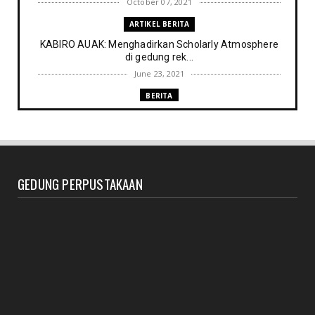
October 07, 2021
ARTIKEL BERITA
KABIRO AUAK: Menghadirkan Scholarly Atmosphere
di gedung rek...
June 23, 2021
BERITA
Memenuhi harapan Gubernur: Tim Pustakawan DPK
Provinsi Sul- ...
June 06, 2021
UNCATEGORIZED
GEDUNG PERPUSTAKAAN
Proker UPT. Perpustakaan IAIN Parepare menuju
perpustakaan ...
March 09, 2021
RESENSI BUKU
Membaca secepat keinginan (sebuah resensi)
February 03, 2021
BERITA RAPAT PERPUSTAKAAN