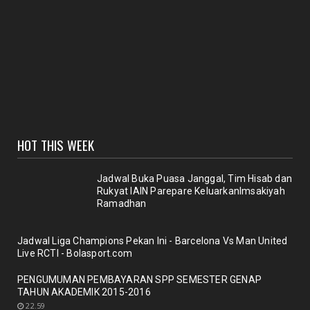
Agenda meyambut pengelola baru, menyukseskan
perpustakaan ya...
January 27, 2021
BERITA SEPUTAR KOLEKSI
Selamat Bagi pemustaka??"Pedoman penulisan
karya ilmiah terb...
January 18, 2021
UNCATEGORIZED
HOT THIS WEEK
Sinergi dosen dan Perpustakaan melalui workshop
repository y...
November 10, 2020
Jadwal Buka Puasa Janggal, Tim Hisab dan
Rukyat IAIN Parepare KeluarkanImsakiyah
UNCATEGORIZED
Ramadhan
Nuansa berbunga bunga bentuk respon terhadap
pencanangan ole...
Jadwal Liga Champions Pekan Ini - Barcelona Vs Man United
October 21, 2020
Live RCTI - Bolasport.com
BERITA
PENGUMUMAN PEMBAYARAN SPP SEMESTER GENAP
Membicarakan Kesiapan perpustakaan bagi
TAHUN AKADEMIK 2015-2016
pemustaka baru
22.59