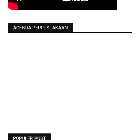
AGENDA PERPUSTAKAAN
Jadwal Liga Champions Pekan Ini -
Barcelona Vs Man United Live RCTI -
Bolasport.com
POPULER POST