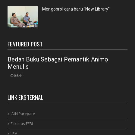
September 29, 2020
Mengobrol cara baru "New Library"
UNCATEGORIZED
Mengobrol cara baru "New Library"
September 12, 2020
RAPAT
FEATURED POST
New Normal: peluang inovasi program perpustakaan
July 18, 2020
Bedah Buku Sebagai Pemantik Animo
Menulis
06.44
LINK EKSTERNAL
IAIN Parepare
Fakultas FEBI
LPM