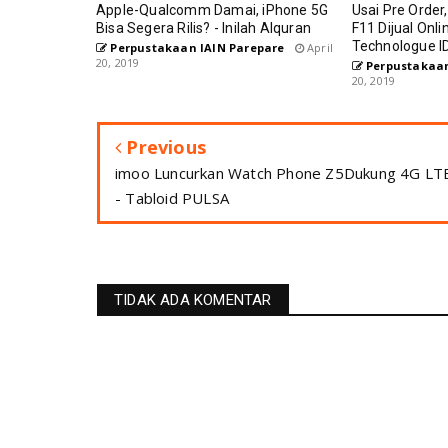
Apple-Qualcomm Damai, iPhone 5G
Usai Pre Order,
Bisa Segera Rilis? - Inilah Alquran
F11 Dijual Onli
Technologue I
Perpustakaan IAIN Parepare
April
20, 2019
Perpustakaan
20, 2019
Previous
imoo Luncurkan Watch Phone Z5Dukung 4G LT
- Tabloid PULSA
TIDAK ADA KOMENTAR