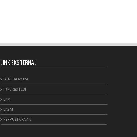
January 27, 2021
BERITA SEPUTAR KOLEKSI
Selamat Bagi pemustaka??"Pedoman
penulisan karya ilmiah terb...
January 18, 2021
UNCATEGORIZED
Sinergi dosen dan Perpustakaan melalui
LINK EKSTERNAL
workshop repository y...
November 10, 2020
UNCATEGORIZED
IAIN Parepare
Nuansa berbunga bunga bentuk respon
Fakultas FEBI
terhadap pencanangan ole...
LPM
October 21, 2020
BERITA
LP2M
Membicarakan Kesiapan perpustakaan bagi
PERPUSTAKAAN
pemustaka baru
September 29, 2020