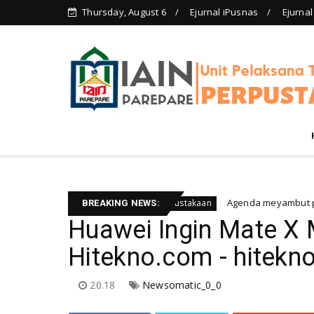
Thursday, August 6
Ejurnal iPusnas
Ejurnal
si)
Agenda meyambut pengelola baru
Berita rapat perpustakaan
BREAKING NEWS:
Huawei Ingin Mate X 
Hitekno.com - hitekn
20.18
Newsomatic_0_0