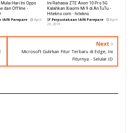
 Mulai Hari Ini Oppo
Ini Rahasia ZTE Axon 10 Pro 5G
ne dan Offline -
Kalahkan Xiaomi Mi 9 di AnTuTu -
D
Hitekno.com - hitekno
 IAIN Parepare
April
Perpustakaan IAIN Parepare
April
20, 2019
Next
E
Microsoft Gulirkan Fitur Terbaru di Edge, Ini
Fiturnya - Selular.ID