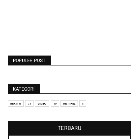
POPULER POST
KATEGORI
BERITA
24
VIDEO
19
ARTIKEL
8
TERBARU