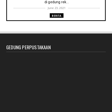
di gedung rek...
June 23, 2021
BERITA
Memenuhi harapan Gubernur: Tim Pustakawan DPK
Provinsi Sul- ...
June 06, 2021
UNCATEGORIZED
GEDUNG PERPUSTAKAAN
Proker UPT. Perpustakaan IAIN Parepare menuju
perpustakaan ...
March 09, 2021
RESENSI BUKU
Membaca secepat keinginan (sebuah resensi)
February 03, 2021
BERITA RAPAT PERPUSTAKAAN
Agenda meyambut pengelola baru, menyukseskan
perpustakaan ya...
January 27, 2021